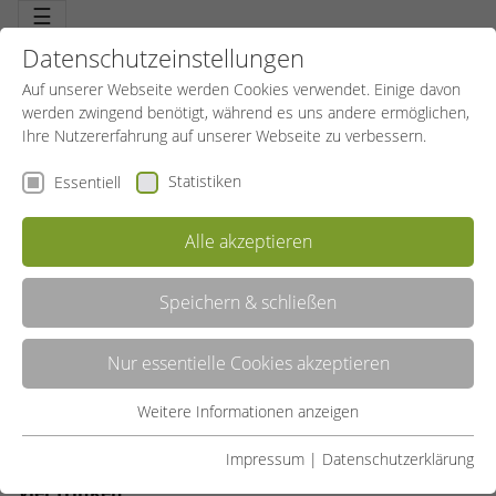
☰
Datenschutzeinstellungen
Auf unserer Webseite werden Cookies verwendet. Einige davon
werden zwingend benötigt, während es uns andere ermöglichen,
Ihre Nutzererfahrung auf unserer Webseite zu verbessern.
Statistiken
Essentiell
TIPPS ZUR STÄRKUNG DES IMMUNSYSTEMS
Alle akzeptieren
05.01.2021
SportBildungswerk Allgemein
Speichern & schließen
Täglich begegnen wir einer Vielzahl von Erregern,
doch nicht jeder Kontakt führt automatisch zu
Nur essentielle Cookies akzeptieren
Krankheit. Häufig wird die körpereigene Abwehr
mit den Angreifern allein fertig. Zur Stärkung des
Weitere Informationen anzeigen
Immunsystems gibt es einige Tipps, die sich leicht in
Essentiell
den Alltag integrieren lassen:
Essentielle Cookies werden für grundlegende Funktionen der
Impressum
|
Datenschutzerklärung
Webseite benötigt. Dadurch ist gewährleistet, dass die
Viel Trinken