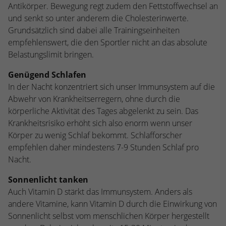
kann der eingeloggte Benutzer
Antikörper. Bewegung regt zudem den Fettstoffwechsel an
speichern Informationen anonym und
wiedererkannt werden und es wird ihm
und senkt so unter anderem die Cholesterinwerte.
weisen eine randoly generierte Nummer
Zugang zu geschützten Bereichen gewährt.
Grundsätzlich sind dabei alle Trainingseinheiten
zu, um eindeutige Besucher zu
empfehlenswert, die den Sportler nicht an das absolute
identifizieren.
Belastungslimit bringen.
Genügend Schlafen
Name
_gid
In der Nacht konzentriert sich unser Immunsystem auf die
Anbieter
Google Analytics
Abwehr von Krankheitserregern, ohne durch die
körperliche Aktivität des Tages abgelenkt zu sein. Das
Laufzeit
1 Tag
Krankheitsrisiko erhöht sich also enorm wenn unser
Körper zu wenig Schlaf bekommt. Schlafforscher
Dieses Cookie wird von Google Analytics
empfehlen daher mindestens 7-9 Stunden Schlaf pro
installiert. Das Cookie wird verwendet, um
Nacht.
Informationen darüber zu speichern, wie
Besucher eine Website nutzen, und hilft
Sonnenlicht tanken
bei der Erstellung eines Analyseberichts
Auch Vitamin D stärkt das Immunsystem. Anders als
Zweck
darüber, wie es der Website geht. Die
andere Vitamine, kann Vitamin D durch die Einwirkung von
erhobenen Daten umfassen die Anzahl der
Sonnenlicht selbst vom menschlichen Körper hergestellt
Besucher, die Quelle, aus der sie