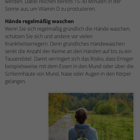
werden. Dabei reichen bereits 15-30 Minuten in der
stammen, und die Seiten in anonymisierter
Sonne aus, um Vitamin D zu produzieren.
Form.
Hände regelmäßig waschen
Wenn Sie sich regelmäßig gründlich die Hände waschen,
Name
_dc_gtm_UA-53600496-1
schützen Sie sich und andere vor vielen
Anbieter
Google Analytics
Krankheitserregern. Denn gründliches Händewaschen
senkt die Anzahl der Keime an den Händen auf bis zu ein
Laufzeit
1 Minute
Tausendstel. Damit verringert sich das Risiko, dass Erreger
beispielsweise mit dem Essen in den Mund oder über die
Dieser Cookie identifiziert die Besucher
Schleimhäute von Mund, Nase oder Augen in den Körper
nach Alter, Geschlecht oder Interessen
gelangen.
Zweck
und nutzt dazu den DoubleClick des
Google Tag Manager, um die gezielte
Anzeigenplatzierung zu vereinfachen.