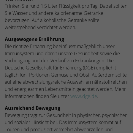
Webseite einwandfrei funktioniert.
Trinken Sie rund 1,5 Liter Flüssigkeit pro Tag. Dabei sollten
Sie Wasser und andere kalorienarme Getränke
Name
Cookie-Informationen anzeigen
cookie_optin
bevorzugen. Auf alkoholische Getränke sollte
Anbieter
TYPO3
weitestgehend verzichtet werden.
Statistiken
Diese Gruppe beinhaltet alle Skripte für analytisches Tracking
Ausgewogene Ernährung
Laufzeit
1 Jahr
und zugehörige Cookies. Es hilft uns die Nutzererfahrung der
Die richtige Ernährung beeinflusst maßgeblich unser
Website zu verbessern.
Enthält die gewählten Cookie-
Immunsystem und damit unsere Gesundheit sowie die
Zweck
Einstellungen.
Vorbeugung und den Verlauf von Erkrankungen. Die
Name
Cookie-Informationen anzeigen
_ga
Deutsche Gesellschaft für Ernährung (DGE) empfiehlt
täglich fünf Portionen Gemüse und Obst. Außerdem sollte
Anbieter
Google Analytics
Name
SBW_user
auf eine abwechslungsreiche Auswahl an nährstoffreichen
Laufzeit
2 Jahre
und energiearmen Lebensmitteln geachtet werden. Mehr
Anbieter
TYPO3
Informationen finden Sie unter
www.dge.de
.
Dieses Cookie wird von Google Analytics
Laufzeit
Sitzungsende
installiert. Das Cookie wird verwendet, um
Ausreichend Bewegung
Besucher-, Sitzungs- und Kampagnendaten
Bewegung trägt zur Gesundheit in physischer, psychischer
Dieses Cookie ist ein Standard-Session-
zu berechnen und die Nutzung der
und sozialer Hinsicht bei. Das Immunsystem kommt auf
Cookie von TYPO3. Es speichert im Falle
Website für den Analysebericht der
eines Benutzer-Logins die Session-ID. So
Touren und produziert vermehrt Abwehrzellen und
Zweck
Zweck
Website zu verfolgen. Die Cookies