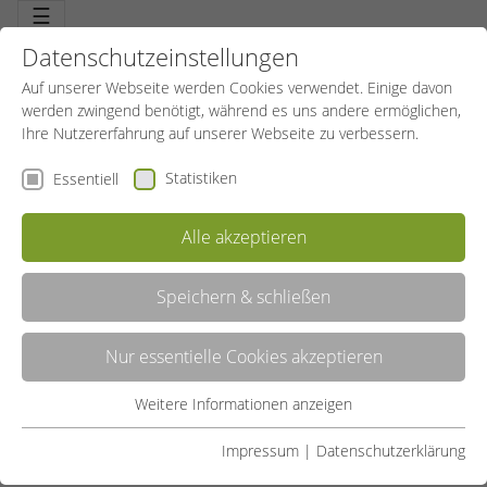
☰
Datenschutzeinstellungen
Auf unserer Webseite werden Cookies verwendet. Einige davon
werden zwingend benötigt, während es uns andere ermöglichen,
Ihre Nutzererfahrung auf unserer Webseite zu verbessern.
Statistiken
Essentiell
Bitte geben Sie einen Suchbegriff an.
Alle akzeptieren
Speichern & schließen
Nur essentielle Cookies akzeptieren
Weitere Informationen anzeigen
Essentiell
Essentielle Cookies werden für grundlegende Funktionen der
Impressum
|
Datenschutzerklärung
Webseite benötigt. Dadurch ist gewährleistet, dass die