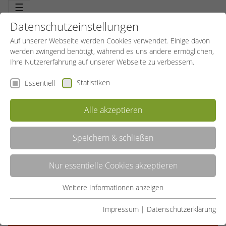
☰
Datenschutzeinstellungen
Auf unserer Webseite werden Cookies verwendet. Einige davon
werden zwingend benötigt, während es uns andere ermöglichen,
Ihre Nutzererfahrung auf unserer Webseite zu verbessern.
Statistiken
Essentiell
SCHWIMMKURS FÜR
Alle akzeptieren
FORTGESCHRITTENE - BRONZEKURS
AUF DEM WEG ZUM SICHEREN SCHWIMMEN
Speichern & schließen
(VORAUSSETZUNG: SEEPFERDCHEN/
NIVEAUSTUFE 3)
Nur essentielle Cookies akzeptieren
Weitere Informationen anzeigen
Essentiell
Angebot teilen:
Essentielle Cookies werden für grundlegende Funktionen der
Impressum
|
Datenschutzerklärung
Webseite benötigt. Dadurch ist gewährleistet, dass die
IN DEN WARENKORB LEGEN