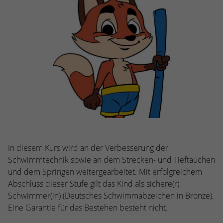
stammen, und die Seiten in anonymisierter
Form.
Name
_dc_gtm_UA-53600496-1
Anbieter
Google Analytics
Laufzeit
1 Minute
Dieser Cookie identifiziert die Besucher
nach Alter, Geschlecht oder Interessen
Zweck
und nutzt dazu den DoubleClick des
Google Tag Manager, um die gezielte
In diesem Kurs wird an der Verbesserung der
Anzeigenplatzierung zu vereinfachen.
Schwimmtechnik sowie an dem Strecken- und Tieftauchen
und dem Springen weitergearbeitet. Mit erfolgreichem
Abschluss dieser Stufe gilt das Kind als sichere(r)
Schwimmer(in) (Deutsches Schwimmabzeichen in Bronze).
Eine Garantie für das Bestehen besteht nicht.