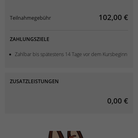
kann der eingeloggte Benutzer
speichern Informationen anonym und
wiedererkannt werden und es wird ihm
weisen eine randoly generierte Nummer
102,00 €
Zugang zu geschützten Bereichen gewährt.
Teilnahmegebühr
zu, um eindeutige Besucher zu
identifizieren.
ZAHLUNGSZIELE
Name
_gid
Zahlbar bis spätestens 14 Tage vor dem Kursbeginn
Anbieter
Google Analytics
Laufzeit
1 Tag
ZUSATZLEISTUNGEN
Dieses Cookie wird von Google Analytics
installiert. Das Cookie wird verwendet, um
0,00 €
Informationen darüber zu speichern, wie
Besucher eine Website nutzen, und hilft
bei der Erstellung eines Analyseberichts
Zweck
darüber, wie es der Website geht. Die
erhobenen Daten umfassen die Anzahl der
Besucher, die Quelle, aus der sie