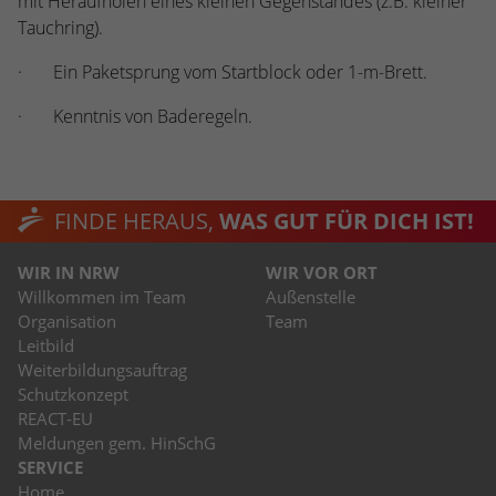
mit Heraufholen eines kleinen Gegenstandes (z.B. kleiner
Tauchring).
· Ein Paketsprung vom Startblock oder 1-m-Brett.
· Kenntnis von Baderegeln.
FINDE HERAUS,
WAS GUT FÜR DICH IST!
WIR IN NRW
WIR VOR ORT
Willkommen im Team
Außenstelle
Organisation
Team
Leitbild
Weiterbildungsauftrag
Schutzkonzept
REACT-EU
Meldungen gem. HinSchG
SERVICE
Home