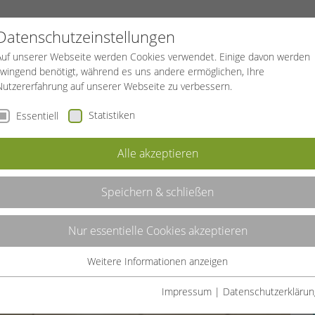
PROJEKTE
SPORTREISEN
BGF
Datenschutzeinstellungen
Auf unserer Webseite werden Cookies verwendet. Einige davon werden
zwingend benötigt, während es uns andere ermöglichen, Ihre
Nutzererfahrung auf unserer Webseite zu verbessern.
Statistiken
Essentiell
TSPANNUNG
QI GONG
Alle akzeptieren
ER
Speichern & schließen
Nur essentielle Cookies akzeptieren
Weitere Informationen anzeigen
Essentiell
Essentielle Cookies werden für grundlegende Funktionen der
Impressum
|
Datenschutzerklärun
Webseite benötigt. Dadurch ist gewährleistet, dass die Webseite