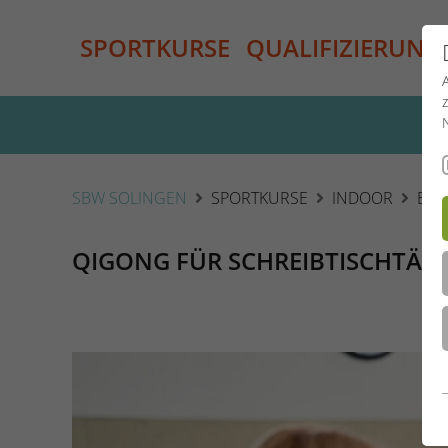
SPORTKURSE
QUALIFIZIERUNG
SBW SOLINGEN
SPORTKURSE
INDOOR
EN
QIGONG FÜR SCHREIBTISCHTÄT