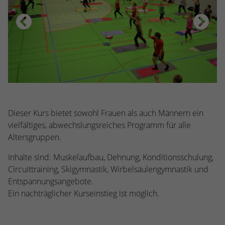
stammen, und die Seiten in anonymisierter
Form.
Name
_dc_gtm_UA-53600496-1
Anbieter
Google Analytics
Laufzeit
1 Minute
Dieser Cookie identifiziert die Besucher
Dieser Kurs bietet sowohl Frauen als auch Männern ein
nach Alter, Geschlecht oder Interessen
vielfältiges, abwechslungsreiches Programm für alle
Zweck
und nutzt dazu den DoubleClick des
Altersgruppen.
Google Tag Manager, um die gezielte
Anzeigenplatzierung zu vereinfachen.
Inhalte sind: Muskelaufbau, Dehnung, Konditionsschulung,
Circuittraining, Skigymnastik, Wirbelsäulengymnastik und
Entspannungsangebote.
Ein nachträglicher Kurseinstieg ist möglich.