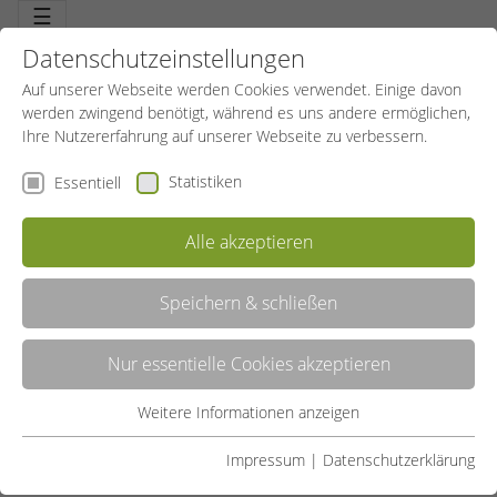
☰
Datenschutzeinstellungen
Auf unserer Webseite werden Cookies verwendet. Einige davon
werden zwingend benötigt, während es uns andere ermöglichen,
Ihre Nutzererfahrung auf unserer Webseite zu verbessern.
Statistiken
Essentiell
FIT FÜR DEN ALLTAG
Alle akzeptieren
(FREIZEITSPORT)
Speichern & schließen
Angebot teilen:
Nur essentielle Cookies akzeptieren
IN DEN WARENKORB LEGEN
Weitere Informationen anzeigen
Essentiell
VERFÜGBARKEIT PRÜFEN
Essentielle Cookies werden für grundlegende Funktionen der
Impressum
|
Datenschutzerklärung
ANGEBOT
WEITERE INFOS
Webseite benötigt. Dadurch ist gewährleistet, dass die