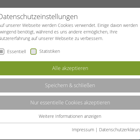
PROJEKTE
SPORTREISEN
BGF
Datenschutzeinstellungen
Auf unserer Webseite werden Cookies verwendet. Einige davon werden
zwingend benötigt, während es uns andere ermöglichen, Ihre
Nutzererfahrung auf unserer Webseite zu verbessern.
Statistiken
Essentiell
ZEN
SONSTIGE TANZFORMEN
Alle akzeptieren
N KOOP. MIT DEM TC BLAU-GOLD SOLI
Speichern & schließen
Nur essentielle Cookies akzeptieren
Weitere Informationen anzeigen
Essentiell
erstufe Rücksicht genommen. Die Kursgebühr gilt pro
Essentielle Cookies werden für grundlegende Funktionen der
Impressum
|
Datenschutzerklärun
Webseite benötigt. Dadurch ist gewährleistet, dass die Webseite