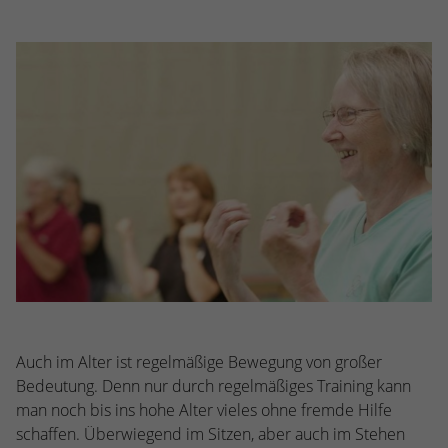
stammen, und die Seiten in anonymisierter
Form.
Name
_dc_gtm_UA-53600496-1
Anbieter
Google Analytics
Laufzeit
1 Minute
Dieser Cookie identifiziert die Besucher
nach Alter, Geschlecht oder Interessen
Zweck
und nutzt dazu den DoubleClick des
Google Tag Manager, um die gezielte
Anzeigenplatzierung zu vereinfachen.
Auch im Alter ist regelmäßige Bewegung von großer
Bedeutung. Denn nur durch regelmäßiges Training kann
man noch bis ins hohe Alter vieles ohne fremde Hilfe
schaffen. Überwiegend im Sitzen, aber auch im Stehen