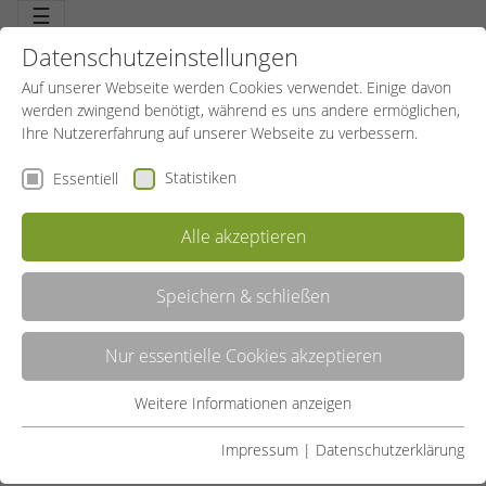
☰
Datenschutzeinstellungen
Auf unserer Webseite werden Cookies verwendet. Einige davon
werden zwingend benötigt, während es uns andere ermöglichen,
Ihre Nutzererfahrung auf unserer Webseite zu verbessern.
Statistiken
Essentiell
SITZGYMNASTIK FÜR SENIOREN
Alle akzeptieren
(KURS 1)
Speichern & schließen
Angebot teilen:
Nur essentielle Cookies akzeptieren
IN DEN WARENKORB LEGEN
Weitere Informationen anzeigen
Essentiell
VERFÜGBARKEIT PRÜFEN
Essentielle Cookies werden für grundlegende Funktionen der
Impressum
|
Datenschutzerklärung
ANGEBOT
WEITERE INFOS
Webseite benötigt. Dadurch ist gewährleistet, dass die