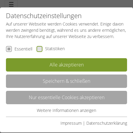
☰
Datenschutzeinstellungen
Auf unserer Webseite werden Cookies verwendet. Einige davon
werden zwingend benötigt, während es uns andere ermöglichen,
Ihre Nutzererfahrung auf unserer Webseite zu verbessern.
Statistiken
Essentiell
KRÄFTIGUNG UND FITNESS FÜR
Alle akzeptieren
DEN MANN
Speichern & schließen
Angebot teilen:
Nur essentielle Cookies akzeptieren
IN DEN WARENKORB LEGEN
Weitere Informationen anzeigen
Essentiell
VERFÜGBARKEIT PRÜFEN
Essentielle Cookies werden für grundlegende Funktionen der
Impressum
|
Datenschutzerklärung
ANGEBOT
WEITERE INFOS
Webseite benötigt. Dadurch ist gewährleistet, dass die