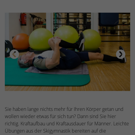
stammen, und die Seiten in anonymisierter
Form.
Name
_dc_gtm_UA-53600496-1
Anbieter
Google Analytics
Laufzeit
1 Minute
Dieser Cookie identifiziert die Besucher
nach Alter, Geschlecht oder Interessen
Zweck
und nutzt dazu den DoubleClick des
Google Tag Manager, um die gezielte
Anzeigenplatzierung zu vereinfachen.
Sie haben lange nichts mehr für Ihren Körper getan und
wollen wieder etwas für sich tun? Dann sind Sie hier
richtig. Kraftaufbau und Kraftausdauer für Männer. Leichte
Übungen aus der Skigymnastik bereiten auf die