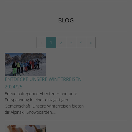
stammen, und die Seiten in anonymisierter
Form.
BLOG
Name
_dc_gtm_UA-53600496-1
Anbieter
Google Analytics
«
1
2
3
4
»
Laufzeit
1 Minute
Dieser Cookie identifiziert die Besucher
nach Alter, Geschlecht oder Interessen
Zweck
und nutzt dazu den DoubleClick des
ENTDECKE UNSERE WINTERREISEN
Google Tag Manager, um die gezielte
2024/25
Anzeigenplatzierung zu vereinfachen.
Erlebe aufregende Abenteuer und pure
Entspannung in einer einzigartigen
Gemeinschaft. Unsere Winterreisen bieten
dir Alpinski, Snowboarden,…