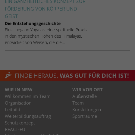
EIN GANZHEITLICHES KONZEPT ZUR
FÖRDERUNG VON KÖRPER UND
GEIST
Die Entstehungsgeschichte
Einst begann Yoga als eine spirituelle Praxis
in den mystischen Höhen des Himalayas,
entwickelt von Weisen, die die…
FINDE HERAUS,
WAS GUT FÜR DICH IST!
WIR IN NRW
WIR VOR ORT
Willkommen im Team
Außenstelle
Organisation
Team
Leitbild
Kursleitungen
Weiterbildungsauftrag
Sporträume
Schutzkonzept
REACT-EU