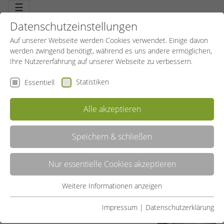
☰
Datenschutzeinstellungen
Auf unserer Webseite werden Cookies verwendet. Einige davon
werden zwingend benötigt, während es uns andere ermöglichen,
Ihre Nutzererfahrung auf unserer Webseite zu verbessern.
Statistiken
Essentiell
UNSER TEAM VOR ORT
Alle akzeptieren
OLAF WITTKAMP
Pädagogischer Leiter
Speichern & schließen
05707 900 98 42
Nur essentielle Cookies akzeptieren
05707 900 98 49
o.wittkamp@ksb-ml.de
Weitere Informationen anzeigen
Essentiell
Essentielle Cookies werden für grundlegende Funktionen der
Impressum
|
Datenschutzerklärung
Webseite benötigt. Dadurch ist gewährleistet, dass die
ULRIKE BÄUMER