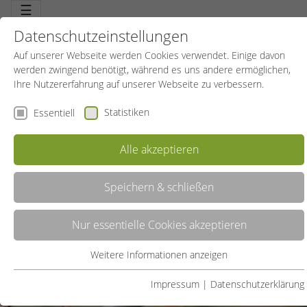
☰
Datenschutzeinstellungen
Auf unserer Webseite werden Cookies verwendet. Einige davon
werden zwingend benötigt, während es uns andere ermöglichen,
Ihre Nutzererfahrung auf unserer Webseite zu verbessern.
Statistiken
Essentiell
Sportreisen
Alle akzeptieren
Speichern & schließen
Nur essentielle Cookies akzeptieren
Weitere Informationen anzeigen
Essentiell
Essentielle Cookies werden für grundlegende Funktionen der
Impressum
|
Datenschutzerklärung
Webseite benötigt. Dadurch ist gewährleistet, dass die Webseite