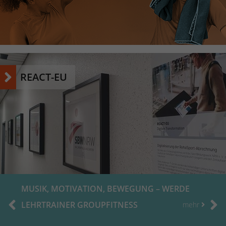
Name
_dc_gtm_UA-53600496-1
Anbieter
Google Analytics
Laufzeit
1 Minute
REACT-EU
Dieser Cookie identifiziert die Besucher nach
Alter, Geschlecht oder Interessen und nutzt
Zweck
dazu den DoubleClick des Google Tag
Manager, um die gezielte
Anzeigenplatzierung zu vereinfachen.
MUSIK, MOTIVATION, BEWEGUNG – WERDE
LEHRTRAINER GROUPFITNESS
mehr