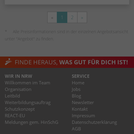
«
1
2
»
Alle Preisinformationen sind in der einzelnen Angebotsansicht
unter "Angebot" zu finden.
FINDE HERAUS,
WAS GUT FÜR DICH IST!
WIR IN NRW
SERVICE
Willkommen im Team
Home
Organisation
Jobs
Leitbild
Blog
Weiterbildungsauftrag
Newsletter
Schutzkonzept
Kontakt
REACT-EU
Impressum
Meldungen gem. HinSchG
Datenschutzerklärung
AGB