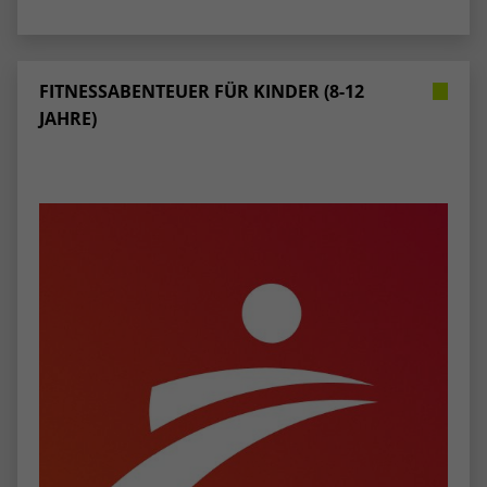
stammen, und die Seiten in anonymisierter
Form.
FITNESSABENTEUER FÜR KINDER (8-12
Name
_dc_gtm_UA-53600496-1
JAHRE)
Anbieter
Google Analytics
Laufzeit
1 Minute
Dieser Cookie identifiziert die Besucher
nach Alter, Geschlecht oder Interessen
Zweck
und nutzt dazu den DoubleClick des
Google Tag Manager, um die gezielte
Anzeigenplatzierung zu vereinfachen.