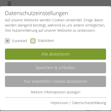
☰
Datenschutzeinstellungen
Auf unserer Webseite werden Cookies verwendet. Einige davon
werden zwingend benötigt, während es uns andere ermöglichen,
Ihre Nutzererfahrung auf unserer Webseite zu verbessern.
Statistiken
Essentiell
Alle akzeptieren
Speichern & schließen
BODY-BURN
Nur essentielle Cookies akzeptieren
Eine raffinierte und spezielle Kombination. Fatburner (spezielle
Ausdauerübungen zur Fettverbrennung) gemixt mit Muskeltoner
(gezielte Straffungsübungen). Dieses Erfolgsprogramm bringt den
Weitere Informationen anzeigen
Essentiell
Stoffwechsel auf Trab – Kalorien verbrennen schneller – und die
Muskulatur wird straffer. Die Figur sagt Danke.
Essentielle Cookies werden für grundlegende Funktionen der
Impressum
|
Datenschutzerklärung
Webseite benötigt. Dadurch ist gewährleistet, dass die
LISTE