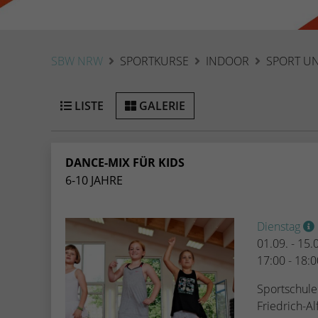
SBW NRW
SPORTKURSE
INDOOR
SPORT UN
LISTE
GALERIE
DANCE-MIX FÜR KIDS
6-10 JAHRE
Dienstag
01.09. - 15
17:00 - 18:
Sportschule
Friedrich-Al