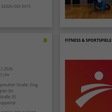
. 32026-043-3415
Name
_dc_gtm_UA-53600496-1
Anbieter
Google Analytics
Laufzeit
1 Minute
Dieser Cookie identifiziert die Besucher nach
FITNESS & SPORTSPIELE
Alter, Geschlecht oder Interessen und nutzt dazu
Zweck
den DoubleClick des Google Tag Manager, um
die gezielte Anzeigenplatzierung zu vereinfachen.
.12.2026
30 Uhr
yreuther Straße; Eing.
ner-Str.
Straße 35
uppertal