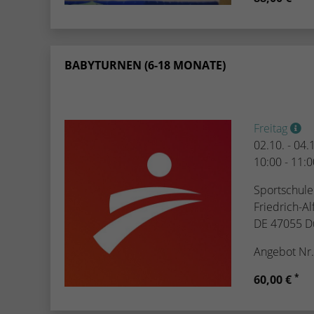
BABYTURNEN (6-18 MONATE)
Freitag
02.10. - 04
10:00 - 11:
Sportschule
Friedrich-Al
DE 47055 D
Angebot Nr
*
60,00 €