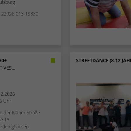
uisburg
Zugang zu geschützten Bereichen gewährt.
weisen eine randoly generierte Nummer zu, um
eindeutige Besucher zu identifizieren.
. 22026-013-19830
Name
_gid
Anbieter
Google Analytics
Laufzeit
1 Tag
70+
STREETDANCE (8-12 JAH
IVES...
Dieses Cookie wird von Google Analytics
installiert. Das Cookie wird verwendet, um
Informationen darüber zu speichern, wie
Besucher eine Website nutzen, und hilft bei der
.12.2026
Zweck
Erstellung eines Analyseberichts darüber, wie es
35 Uhr
der Website geht. Die erhobenen Daten
umfassen die Anzahl der Besucher, die Quelle,
an der Kölner Straße
aus der sie stammen, und die Seiten in
ße 18
anonymisierter Form.
ecklinghausen