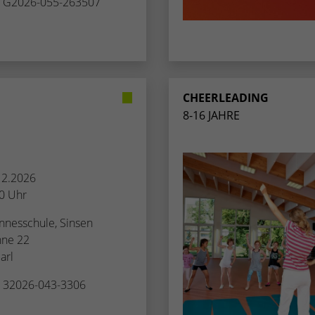
. G2026-055-263507
CHEERLEADING
8-16 JAHRE
.12.2026
30 Uhr
nnesschule, Sinsen
nne 22
arl
. 32026-043-3306