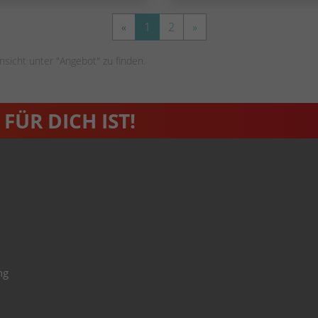
«
1
2
»
nsicht unter "Angebot" zu finden.
FÜR DICH IST!
ng