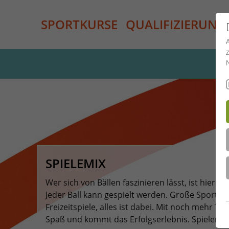
SPORTKURSE
QUALIFIZIERUNG
SPIELEMIX
Wer sich von Bällen faszinieren lässt, ist hier ge
Jeder Ball kann gespielt werden. Große Sportsp
Freizeitspiele, alles ist dabei. Mit noch mehr Tec
Spaß und kommt das Erfolgserlebnis. Spielen wi