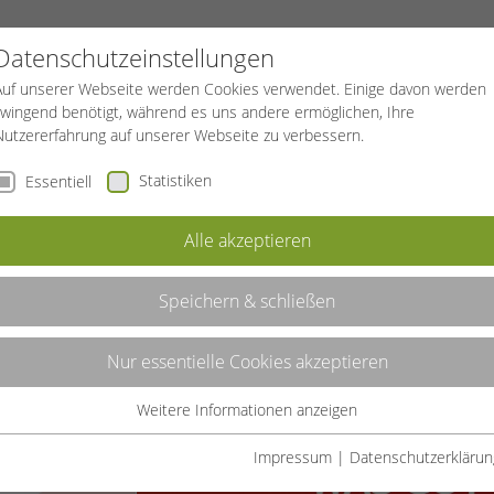
PROJEKTE
SPORTREISEN
BGF
Datenschutzeinstellungen
Auf unserer Webseite werden Cookies verwendet. Einige davon werden
zwingend benötigt, während es uns andere ermöglichen, Ihre
Nutzererfahrung auf unserer Webseite zu verbessern.
Statistiken
Essentiell
Alle akzeptieren
Speichern & schließen
Nur essentielle Cookies akzeptieren
nau richtig.
Weitere Informationen anzeigen
iele oder
Essentiell
hnik steigt der
Essentielle Cookies werden für grundlegende Funktionen der
Impressum
|
Datenschutzerklärun
r!
Webseite benötigt. Dadurch ist gewährleistet, dass die Webseite