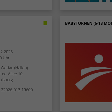
BABYTURNEN (6-18 MO
.12.2026
00 Uhr
 Wedau (Hallen)
fred-Allee 10
uisburg
. 22026-013-19600