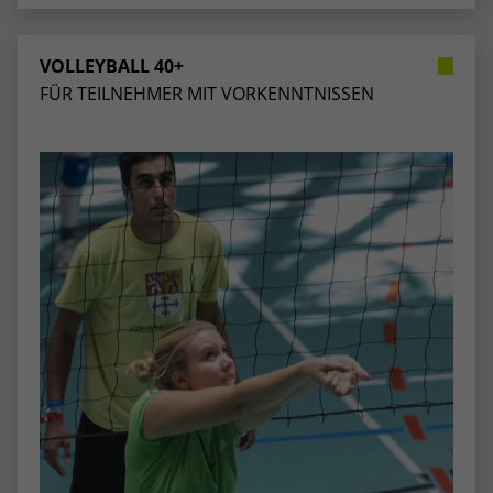
stammen, und die Seiten in anonymisierter
Form.
VOLLEYBALL 40+
FÜR TEILNEHMER MIT VORKENNTNISSEN
Name
_dc_gtm_UA-53600496-1
Anbieter
Google Analytics
Laufzeit
1 Minute
Dieser Cookie identifiziert die Besucher
nach Alter, Geschlecht oder Interessen
Zweck
und nutzt dazu den DoubleClick des
Google Tag Manager, um die gezielte
Anzeigenplatzierung zu vereinfachen.