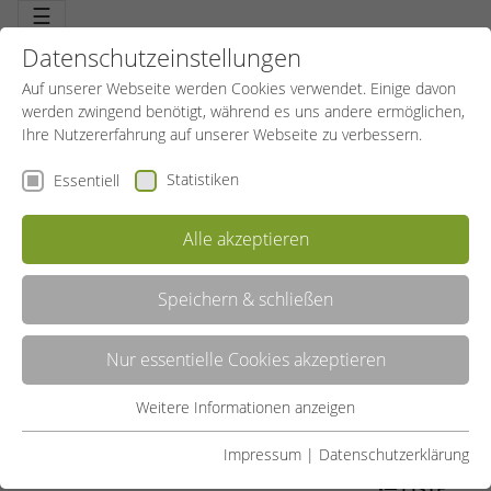
☰
Datenschutzeinstellungen
Auf unserer Webseite werden Cookies verwendet. Einige davon
werden zwingend benötigt, während es uns andere ermöglichen,
Ihre Nutzererfahrung auf unserer Webseite zu verbessern.
Statistiken
Essentiell
Alle akzeptieren
Speichern & schließen
VOLLEYBALL
Nur essentielle Cookies akzeptieren
Leicht zu lernen, schwer zu widerstehen: Volleyball ist eine der
beliebtesten Mannschaftssportarten weltweit, ob in der Freizeit, im
Urlaub oder als Leistungssport. Der Teamgeist steht an erster
Weitere Informationen anzeigen
Essentiell
Stelle. Fitness, Technik, abgestimmtes Miteinander in einem
schnellen Spiel mit hohem Spaßfaktor.
Essentielle Cookies werden für grundlegende Funktionen der
Impressum
|
Datenschutzerklärung
Webseite benötigt. Dadurch ist gewährleistet, dass die
LISTE