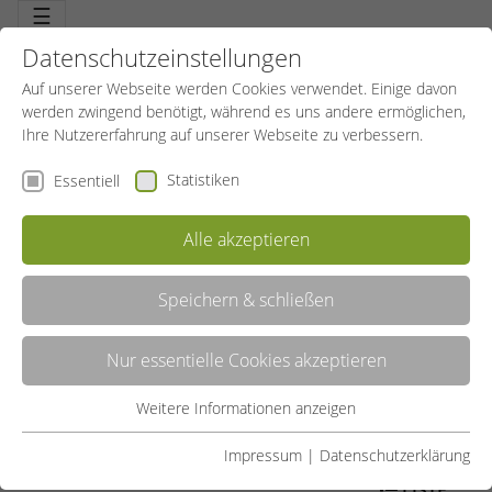
☰
Datenschutzeinstellungen
Auf unserer Webseite werden Cookies verwendet. Einige davon
werden zwingend benötigt, während es uns andere ermöglichen,
Ihre Nutzererfahrung auf unserer Webseite zu verbessern.
Statistiken
Essentiell
Alle akzeptieren
Speichern & schließen
SCHWIMMKURSE
Nur essentielle Cookies akzeptieren
Freiheit und Sicherheit. Schwimmen können, ein erstes großes Ziel
für Kinder. Schwimmen können ist auch Sicherheit. Für Kinder und
Eltern. Die Eintrittskarte in die bunte tolle Welt des Wassers. Im
Weitere Informationen anzeigen
Essentiell
Wasser zu toben und zu schwimmen macht Spaß, Schwimmen ist
Freizeit und ein bisschen Freiheit.
Essentielle Cookies werden für grundlegende Funktionen der
Impressum
|
Datenschutzerklärung
Webseite benötigt. Dadurch ist gewährleistet, dass die
LISTE