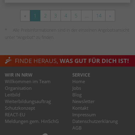
«
1
2
3
4
5
...
14
»
Alle Preisinformationen sind in der einzelnen Angebotsansicht
unter "Angebot" zu finden.
FINDE HERAUS,
WAS GUT FÜR DICH IST!
WIR IN NRW
SERVICE
Willkommen im Team
Home
Organisation
Jobs
Leitbild
Blog
Weiterbildungsauftrag
Newsletter
Schutzkonzept
Kontakt
REACT-EU
Impressum
Meldungen gem. HinSchG
Datenschutzerklärung
AGB