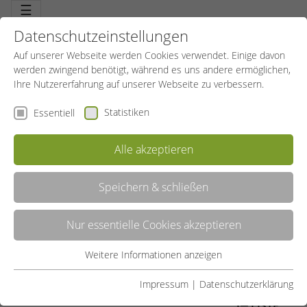
☰
Datenschutzeinstellungen
Auf unserer Webseite werden Cookies verwendet. Einige davon
werden zwingend benötigt, während es uns andere ermöglichen,
Ihre Nutzererfahrung auf unserer Webseite zu verbessern.
Statistiken
Essentiell
Alle akzeptieren
Speichern & schließen
SKIGYMNASTIK
Nur essentielle Cookies akzeptieren
Dauerbrenner und effektives Fitness Workout nicht nur für
Wintersportler. Vorbereitung ist das A und O. Richtige Vorbereitung
ein Muss für den perfekten Winterurlaub. Abwechslungsreiche
Weitere Informationen anzeigen
Essentiell
Workouts, natürlich Skiimitationsübungen und kleine Spiele
kombiniert mit Spaß und Vorfreude.
Essentielle Cookies werden für grundlegende Funktionen der
Impressum
|
Datenschutzerklärung
Webseite benötigt. Dadurch ist gewährleistet, dass die
LISTE