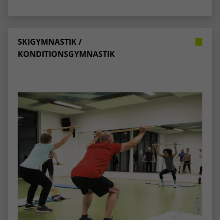
stammen, und die Seiten in anonymisierter
Form.
SKIGYMNASTIK /
Name
_dc_gtm_UA-53600496-1
KONDITIONSGYMNASTIK
Anbieter
Google Analytics
Laufzeit
1 Minute
Dieser Cookie identifiziert die Besucher
nach Alter, Geschlecht oder Interessen
Zweck
und nutzt dazu den DoubleClick des
Google Tag Manager, um die gezielte
Anzeigenplatzierung zu vereinfachen.