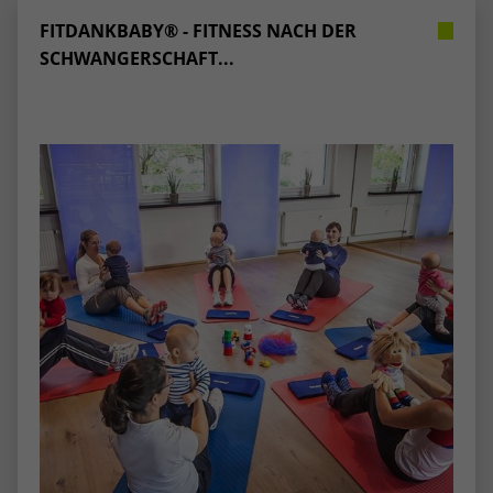
stammen, und die Seiten in anonymisierter
FITDANKBABY® - FITNESS NACH DER
Form.
SCHWANGERSCHAFT...
Name
_dc_gtm_UA-53600496-1
Anbieter
Google Analytics
Laufzeit
1 Minute
Dieser Cookie identifiziert die Besucher
nach Alter, Geschlecht oder Interessen
Zweck
und nutzt dazu den DoubleClick des
Google Tag Manager, um die gezielte
Anzeigenplatzierung zu vereinfachen.