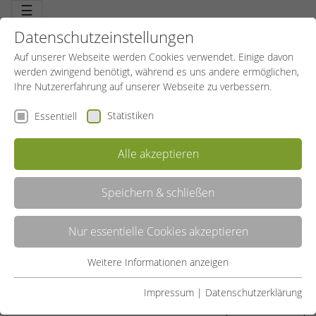
☰
Datenschutzeinstellungen
Auf unserer Webseite werden Cookies verwendet. Einige davon
werden zwingend benötigt, während es uns andere ermöglichen,
Ihre Nutzererfahrung auf unserer Webseite zu verbessern.
Statistiken
Essentiell
Alle akzeptieren
Speichern & schließen
BABYKURSE
Nur essentielle Cookies akzeptieren
PEKiP, wilde Hummeln, Babyschwimmen, Musikgarten. Optimale
Frühförderung. Das Beste für ihr Kind. Sport macht schlau.
Weitere Informationen anzeigen
Essentiell
LISTE
Essentielle Cookies werden für grundlegende Funktionen der
Impressum
|
Datenschutzerklärung
Webseite benötigt. Dadurch ist gewährleistet, dass die