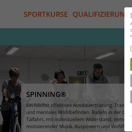
SPORTKURSE
QUALIFIZIERUNG
SPINNING®
Ein höchst effektives Ausdauertraining. Trainie
und mentales Wohlbefinden. Radeln in der Gru
Talfahrt, mit individuellem Widerstand, immer 
motivierender Musik. Auspowern und Wohlfühl