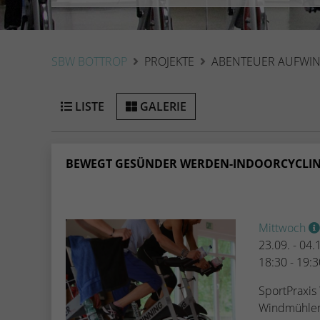
SBW BOTTROP
PROJEKTE
ABENTEUER AUFWI
LISTE
GALERIE
BEWEGT GESÜNDER WERDEN-INDOORCYCLI
Mittwoch
23.09. - 04
18:30 - 19:
SportPraxi
Windmühle