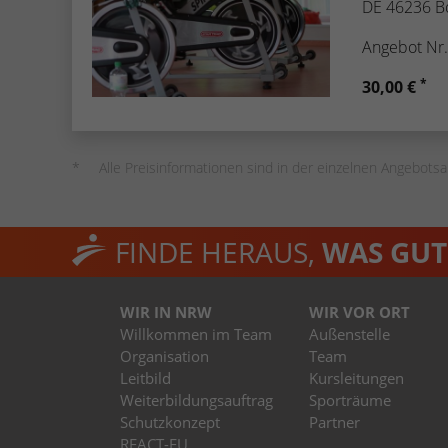
DE 46236 B
Angebot Nr
*
30,00 €
Alle Preisinformationen sind in der einzelnen Angebotsa
FINDE HERAUS,
WAS GUT 
WIR IN NRW
WIR VOR ORT
Willkommen im Team
Außenstelle
Organisation
Team
Leitbild
Kursleitungen
Weiterbildungsauftrag
Sporträume
Schutzkonzept
Partner
REACT-EU