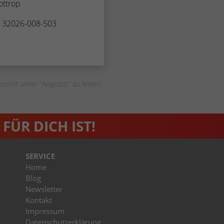
ottrop
Zugang zu geschützten Bereichen gewährt.
weisen eine randoly generierte Nummer zu, um
eindeutige Besucher zu identifizieren.
. 32026-008-503
Name
_gid
Anbieter
Google Analytics
nsicht unter "Angebot" zu finden.
Laufzeit
1 Tag
Dieses Cookie wird von Google Analytics
FÜR DICH IST!
installiert. Das Cookie wird verwendet, um
Informationen darüber zu speichern, wie
Besucher eine Website nutzen, und hilft bei der
SERVICE
Zweck
Erstellung eines Analyseberichts darüber, wie es
Home
der Website geht. Die erhobenen Daten
Blog
umfassen die Anzahl der Besucher, die Quelle,
Newsletter
aus der sie stammen, und die Seiten in
Kontakt
anonymisierter Form.
Impressum
Datenschutzerklärung