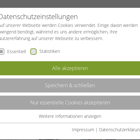
PROJEKTE
SPORTREISEN
BGF
Datenschutzeinstellungen
Auf unserer Webseite werden Cookies verwendet. Einige davon werden
zwingend benötigt, während es uns andere ermöglichen, Ihre
Nutzererfahrung auf unserer Webseite zu verbessern.
Statistiken
Essentiell
Alle akzeptieren
Speichern & schließen
Nur essentielle Cookies akzeptieren
rt physisches
Weitere Informationen anzeigen
ppe, Berg- und
Essentiell
mit
Essentielle Cookies werden für grundlegende Funktionen der
Impressum
|
Datenschutzerklärun
en.
Webseite benötigt. Dadurch ist gewährleistet, dass die Webseite