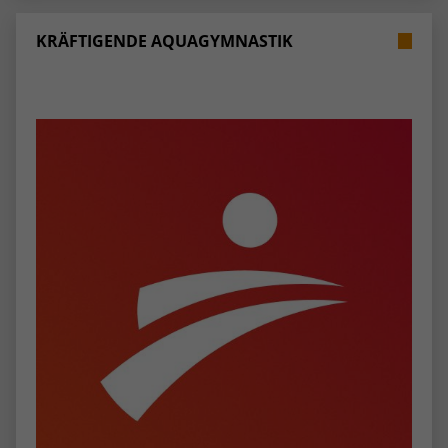
stammen, und die Seiten in anonymisierter
Form.
KRÄFTIGENDE AQUAGYMNASTIK
Name
_dc_gtm_UA-53600496-1
Anbieter
Google Analytics
Laufzeit
1 Minute
Dieser Cookie identifiziert die Besucher
nach Alter, Geschlecht oder Interessen
Zweck
und nutzt dazu den DoubleClick des
Google Tag Manager, um die gezielte
Anzeigenplatzierung zu vereinfachen.