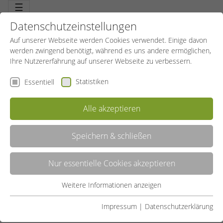
☰
Datenschutzeinstellungen
Auf unserer Webseite werden Cookies verwendet. Einige davon
werden zwingend benötigt, während es uns andere ermöglichen,
Ihre Nutzererfahrung auf unserer Webseite zu verbessern.
Statistiken
Essentiell
Alle akzeptieren
Speichern & schließen
AQUA FITNESS
Nur essentielle Cookies akzeptieren
Musikunterstütztes Fitnesstraining. Effektives Ausdauerprogramm
und Power für alle großen Muskelgruppen. Schont Gelenke,
Sehnen und Muskeln und zapft die Fettdepots an. Sanftes, aber
Weitere Informationen anzeigen
Essentiell
effektives Bodyforming.
Essentielle Cookies werden für grundlegende Funktionen der
Impressum
|
Datenschutzerklärung
LISTE
Webseite benötigt. Dadurch ist gewährleistet, dass die