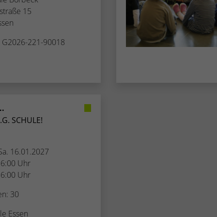
Zugang zu geschützten Bereichen gewährt.
weisen eine randoly generierte Nummer zu, um
traße 15
eindeutige Besucher zu identifizieren.
ssen
. G2026-221-90018
Name
_gid
Anbieter
Google Analytics
Laufzeit
1 Tag
..
Dieses Cookie wird von Google Analytics
G. SCHULE!
installiert. Das Cookie wird verwendet, um
Informationen darüber zu speichern, wie
Besucher eine Website nutzen, und hilft bei der
 Sa. 16.01.2027
Zweck
Erstellung eines Analyseberichts darüber, wie es
16:00 Uhr
der Website geht. Die erhobenen Daten
16:00 Uhr
umfassen die Anzahl der Besucher, die Quelle,
aus der sie stammen, und die Seiten in
en: 30
anonymisierter Form.
le Essen