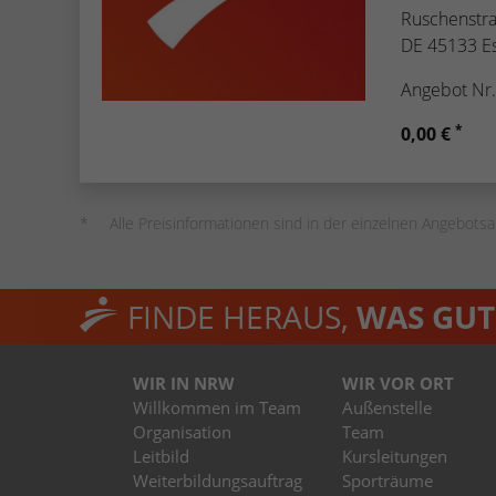
Ruschenstr
DE 45133 E
Angebot Nr
*
0,00 €
Alle Preisinformationen sind in der einzelnen Angebotsa
FINDE HERAUS,
WAS GUT 
WIR IN NRW
WIR VOR ORT
Willkommen im Team
Außenstelle
Organisation
Team
Leitbild
Kursleitungen
Weiterbildungsauftrag
Sporträume