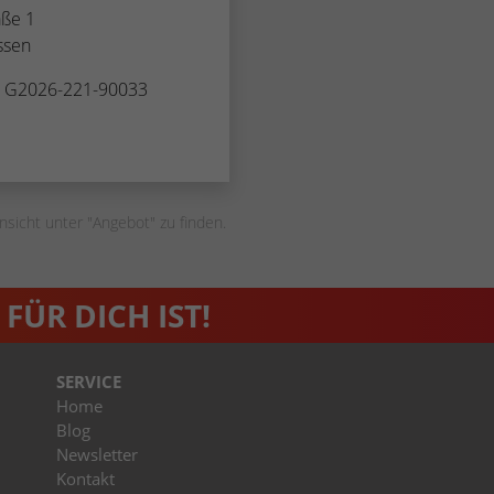
aße 1
Name
_dc_gtm_UA-53600496-1
ssen
Anbieter
Google Analytics
. G2026-221-90033
Laufzeit
1 Minute
Dieser Cookie identifiziert die Besucher nach
Alter, Geschlecht oder Interessen und nutzt dazu
Zweck
den DoubleClick des Google Tag Manager, um
nsicht unter "Angebot" zu finden.
die gezielte Anzeigenplatzierung zu vereinfachen.
FÜR DICH IST!
SERVICE
Home
Blog
Newsletter
Kontakt