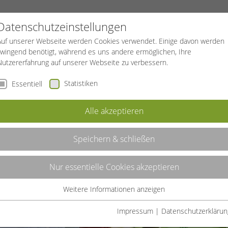
PROJEKTE
SPORTREISEN
BGF
Datenschutzeinstellungen
Auf unserer Webseite werden Cookies verwendet. Einige davon werden
zwingend benötigt, während es uns andere ermöglichen, Ihre
Nutzererfahrung auf unserer Webseite zu verbessern.
Statistiken
Essentiell
Alle akzeptieren
Speichern & schließen
Nur essentielle Cookies akzeptieren
Weitere Informationen anzeigen
Essentiell
Essentielle Cookies werden für grundlegende Funktionen der
Impressum
|
Datenschutzerklärun
Webseite benötigt. Dadurch ist gewährleistet, dass die Webseite