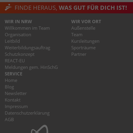
stammen, und die Seiten in anonymisierter
FINDE HERAUS,
WAS GUT FÜR DICH IST!
Form.
WIR IN NRW
WIR VOR ORT
Willkommen im Team
Außenstelle
Name
_dc_gtm_UA-53600496-1
Organisation
Team
Anbieter
Google Analytics
Leitbild
Kursleitungen
Weiterbildungsauftrag
Sporträume
Laufzeit
1 Minute
Schutzkonzept
Partner
REACT-EU
Dieser Cookie identifiziert die Besucher
Meldungen gem. HinSchG
nach Alter, Geschlecht oder Interessen
SERVICE
Zweck
und nutzt dazu den DoubleClick des
Home
Google Tag Manager, um die gezielte
Blog
Anzeigenplatzierung zu vereinfachen.
Newsletter
Kontakt
Impressum
Datenschutzerklärung
AGB