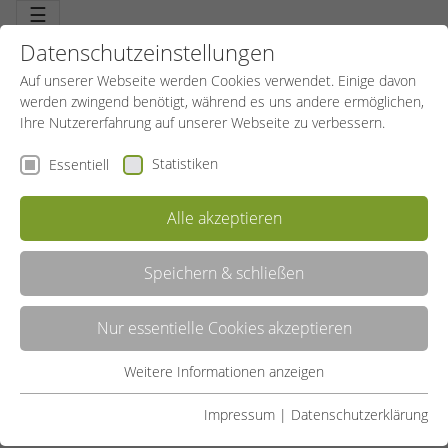
☰
Datenschutzeinstellungen
Auf unserer Webseite werden Cookies verwendet. Einige davon
werden zwingend benötigt, während es uns andere ermöglichen,
Ihre Nutzererfahrung auf unserer Webseite zu verbessern.
Statistiken
Essentiell
Alle akzeptieren
Speichern & schließen
LISTE
Nur essentielle Cookies akzeptieren
GALERIE
Weitere Informationen anzeigen
Essentiell
Liste teilen:
Essentielle Cookies werden für grundlegende Funktionen der
Impressum
|
Datenschutzerklärung
Webseite benötigt. Dadurch ist gewährleistet, dass die