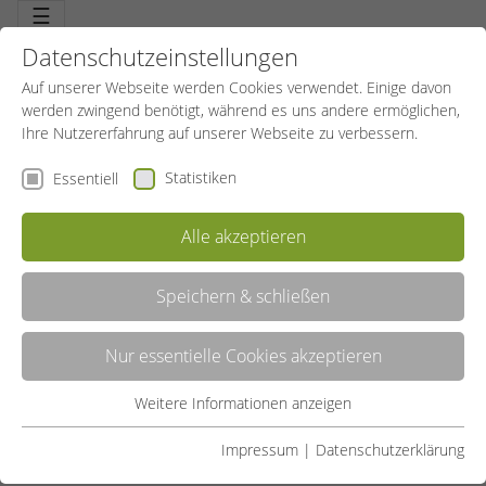
☰
Datenschutzeinstellungen
Auf unserer Webseite werden Cookies verwendet. Einige davon
werden zwingend benötigt, während es uns andere ermöglichen,
Ihre Nutzererfahrung auf unserer Webseite zu verbessern.
Statistiken
Essentiell
Alle akzeptieren
Speichern & schließen
LISTE
Nur essentielle Cookies akzeptieren
GALERIE
Weitere Informationen anzeigen
Essentiell
Liste teilen:
Essentielle Cookies werden für grundlegende Funktionen der
Impressum
|
Datenschutzerklärung
UNSERE ANGEBOTE
Webseite benötigt. Dadurch ist gewährleistet, dass die