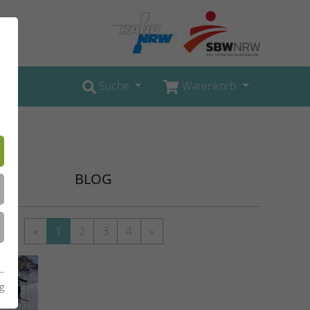
Suche
Warenkorb
BLOG
«
1
2
3
4
»
g