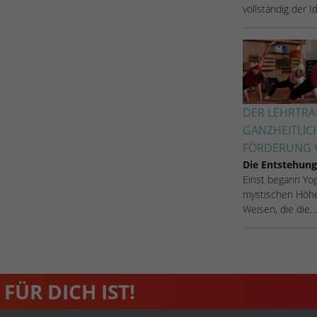
vollständig der 
Name
_dc_gtm_UA-53600496-1
Anbieter
Google Analytics
Laufzeit
1 Minute
Dieser Cookie identifiziert die Besucher nach
DER LEHRTRAI
Alter, Geschlecht oder Interessen und nutzt dazu
GANZHEITLIC
Zweck
den DoubleClick des Google Tag Manager, um
FÖRDERUNG V
die gezielte Anzeigenplatzierung zu vereinfachen.
Die Entstehung
Einst begann Yoga
mystischen Höhe
Weisen, die die…
FÜR DICH IST!