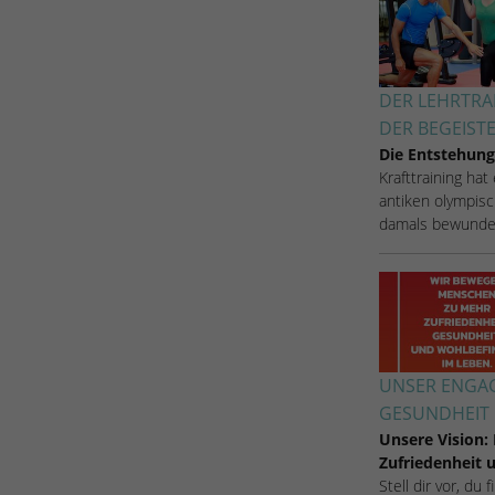
Zugang zu geschützten Bereichen gewährt.
weisen eine randoly generierte Nummer zu, um
eindeutige Besucher zu identifizieren.
DER LEHRTRA
Name
_gid
DER BEGEIST
Die Entstehung
Anbieter
Google Analytics
Krafttraining hat
antiken olympisc
Laufzeit
1 Tag
damals bewunde
Dieses Cookie wird von Google Analytics
installiert. Das Cookie wird verwendet, um
Informationen darüber zu speichern, wie
Besucher eine Website nutzen, und hilft bei der
Zweck
Erstellung eines Analyseberichts darüber, wie es
der Website geht. Die erhobenen Daten
UNSER ENGAG
umfassen die Anzahl der Besucher, die Quelle,
GESUNDHEIT 
aus der sie stammen, und die Seiten in
Unsere Vision:
anonymisierter Form.
Zufriedenheit
Stell dir vor, du