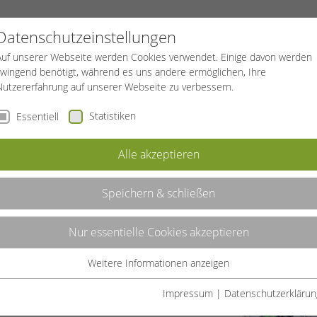
PROJEKTE
SPORTREISEN
BGF
Datenschutzeinstellungen
Auf unserer Webseite werden Cookies verwendet. Einige davon werden
zwingend benötigt, während es uns andere ermöglichen, Ihre
Nutzererfahrung auf unserer Webseite zu verbessern.
Statistiken
Essentiell
LE
Alle akzeptieren
CHAFT FÜR DEN KANUSPORT
Speichern & schließen
se Begeisterung möchten wir an dich
Nur essentielle Cookies akzeptieren
le des SportBildungswerkes NRW deine
m Kanusport. Im Auftrag des Kanu-Verbandes
Weitere Informationen anzeigen
Vereinskanut*innen in Nordrhein-Westfalen
Essentiell
r Entwicklung einer aktiven Paddelkultur
Essentielle Cookies werden für grundlegende Funktionen der
Impressum
|
Datenschutzerklärun
Webseite benötigt. Dadurch ist gewährleistet, dass die Webseite