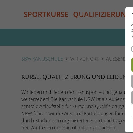
SPORTKURSE
QUALIFIZIERUNG
SBW KANUSCHULE
WIR VOR ORT
AUSSENSTEL
KURSE, QUALIFIZIERUNG UND LEIDENS
Wir leben und lieben den Kanusport – und genau die
weitergeben! Die Kanuschule NRW ist als Außenstel
zentrale Anlaufstelle für Kurse und Qualifizierung i
NRW führen wir die Aus- und Fortbildungen für die 
durch, stärken den organisierten Sport und tragen zu
bei. Wir freuen uns darauf mit dir zu paddeln!