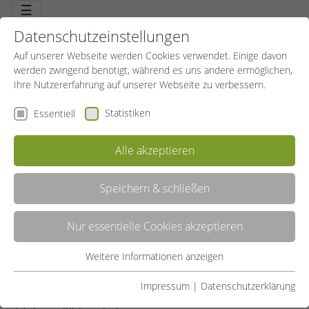
☰
Datenschutzeinstellungen
Auf unserer Webseite werden Cookies verwendet. Einige davon
werden zwingend benötigt, während es uns andere ermöglichen,
Ihre Nutzererfahrung auf unserer Webseite zu verbessern.
Statistiken
Essentiell
Alle akzeptieren
Speichern & schließen
KURSLEITUNGEN
Nur essentielle Cookies akzeptieren
Sie begleiten und begeistern! Wenn Sie einen unserer
Weitere Informationen anzeigen
Kurse buchen, gehen Sie auf Nummer sicher: Sie werden
Essentiell
von Kursleitungen begleitet, die was können. Denn wir
Essentielle Cookies werden für grundlegende Funktionen der
Impressum
|
Datenschutzerklärung
setzen nur Leiterinnen und Leiter ein, die für ihre Aufgabe
Webseite benötigt. Dadurch ist gewährleistet, dass die