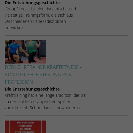
stammen, und die Seiten in anonymisierter
Die Entstehungsgeschichte
GroupFitness ist eine dynamische und
Form.
vielseitige Trainingsform, die sich aus
verschiedenen Fitnessdisziplinen
entwickelt…
Name
_dc_gtm_UA-53600496-1
Anbieter
Google Analytics
Laufzeit
1 Minute
Dieser Cookie identifiziert die Besucher
DER LEHRTRAINER KRAFTFITNESS –
nach Alter, Geschlecht oder Interessen
VON DER BEGEISTERUNG ZUR
Zweck
und nutzt dazu den DoubleClick des
PROFESSION
Google Tag Manager, um die gezielte
Die Entstehungsgeschichte
Anzeigenplatzierung zu vereinfachen.
Krafttraining hat eine lange Tradition, die bis
zu den antiken olympischen Spielen
zurückreicht. Schon damals bewunderten…