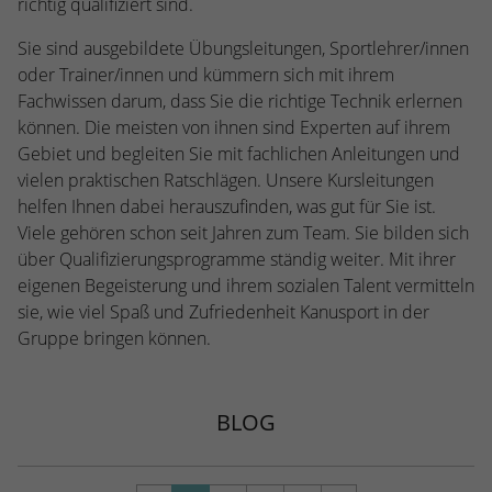
richtig qualifiziert sind.
Webseite einwandfrei funktioniert.
Sie sind ausgebildete Übungsleitungen, Sportlehrer/innen
Name
Cookie-Informationen anzeigen
cookie_optin
oder Trainer/innen und kümmern sich mit ihrem
Anbieter
TYPO3
Fachwissen darum, dass Sie die richtige Technik erlernen
Statistiken
können. Die meisten von ihnen sind Experten auf ihrem
Diese Gruppe beinhaltet alle Skripte für analytisches Tracking
Laufzeit
1 Jahr
Gebiet und begleiten Sie mit fachlichen Anleitungen und
und zugehörige Cookies. Es hilft uns die Nutzererfahrung der
vielen praktischen Ratschlägen. Unsere Kursleitungen
Website zu verbessern.
Enthält die gewählten Cookie-
Zweck
helfen Ihnen dabei herauszufinden, was gut für Sie ist.
Einstellungen.
Name
Cookie-Informationen anzeigen
_ga
Viele gehören schon seit Jahren zum Team. Sie bilden sich
über Qualifizierungsprogramme ständig weiter. Mit ihrer
Anbieter
Google Analytics
eigenen Begeisterung und ihrem sozialen Talent vermitteln
Name
SBW_user
sie, wie viel Spaß und Zufriedenheit Kanusport in der
Laufzeit
2 Jahre
Anbieter
TYPO3
Gruppe bringen können.
Dieses Cookie wird von Google Analytics
Laufzeit
Sitzungsende
installiert. Das Cookie wird verwendet, um
BLOG
Besucher-, Sitzungs- und Kampagnendaten
Dieses Cookie ist ein Standard-Session-
zu berechnen und die Nutzung der
Cookie von TYPO3. Es speichert im Falle
Website für den Analysebericht der
eines Benutzer-Logins die Session-ID. So
Zweck
Zweck
Website zu verfolgen. Die Cookies