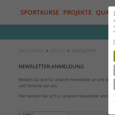
SPORTKURSE
PROJEKTE
QUALI
SBW BORKEN
SERVICE
NEWSLETTER
NEWSLETTER-ANMELDUNG
Melden Sie sich für unseren Newsletter an und erhal
und Termine von uns.
Hier können Sie sich zu unserem Newsletter anmeld
E-Mail: