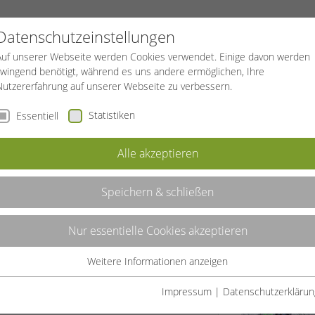
FIZIERUNG
SPORTREISEN
BGF
Datenschutzeinstellungen
Auf unserer Webseite werden Cookies verwendet. Einige davon werden
zwingend benötigt, während es uns andere ermöglichen, Ihre
Nutzererfahrung auf unserer Webseite zu verbessern.
Statistiken
Essentiell
Alle akzeptieren
Speichern & schließen
ten Sie regelmäßig Informationen, Tipps
Nur essentielle Cookies akzeptieren
Weitere Informationen anzeigen
en:
Essentiell
Essentielle Cookies werden für grundlegende Funktionen der
Impressum
|
Datenschutzerklärun
Webseite benötigt. Dadurch ist gewährleistet, dass die Webseite