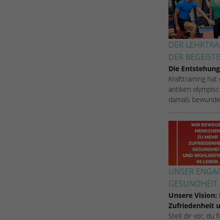
Zugang zu geschützten Bereichen gewährt.
weisen eine randoly generierte Nummer zu, um
eindeutige Besucher zu identifizieren.
DER LEHRTRA
Name
_gid
DER BEGEIST
Die Entstehung
Anbieter
Google Analytics
Krafttraining hat
antiken olympisc
Laufzeit
1 Tag
damals bewunde
Dieses Cookie wird von Google Analytics
installiert. Das Cookie wird verwendet, um
Informationen darüber zu speichern, wie
Besucher eine Website nutzen, und hilft bei der
Zweck
Erstellung eines Analyseberichts darüber, wie es
der Website geht. Die erhobenen Daten
UNSER ENGAG
umfassen die Anzahl der Besucher, die Quelle,
GESUNDHEIT 
aus der sie stammen, und die Seiten in
Unsere Vision:
anonymisierter Form.
Zufriedenheit
Stell dir vor, du