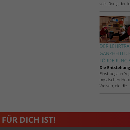
vollständig der 
Name
_dc_gtm_UA-53600496-1
Anbieter
Google Analytics
Laufzeit
1 Minute
Dieser Cookie identifiziert die Besucher nach
DER LEHRTRAI
Alter, Geschlecht oder Interessen und nutzt dazu
GANZHEITLIC
Zweck
den DoubleClick des Google Tag Manager, um
FÖRDERUNG V
die gezielte Anzeigenplatzierung zu vereinfachen.
Die Entstehung
Einst begann Yoga
mystischen Höhe
Weisen, die die…
FÜR DICH IST!