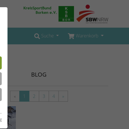
Suche
Warenkorb
BLOG
«
1
2
3
4
»
g