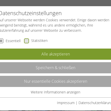
PROJEKTE
SPORTREISEN
BGF
Datenschutzeinstellungen
Auf unserer Webseite werden Cookies verwendet. Einige davon werden
zwingend benötigt, während es uns andere ermöglichen, Ihre
Nutzererfahrung auf unserer Webseite zu verbessern.
Statistiken
Essentiell
SERE WINTERREISEN 2024/25
Alle akzeptieren
/25
Speichern & schließen
Nur essentielle Cookies akzeptieren
g
Weitere Informationen anzeigen
Essentiell
Essentielle Cookies werden für grundlegende Funktionen der
Impressum
|
Datenschutzerklärun
Webseite benötigt. Dadurch ist gewährleistet, dass die Webseite