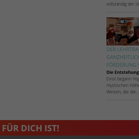
vollständig der 
Name
_dc_gtm_UA-53600496-1
Anbieter
Google Analytics
Laufzeit
1 Minute
Dieser Cookie identifiziert die Besucher nach
DER LEHRTRAI
Alter, Geschlecht oder Interessen und nutzt dazu
GANZHEITLIC
Zweck
den DoubleClick des Google Tag Manager, um
FÖRDERUNG V
die gezielte Anzeigenplatzierung zu vereinfachen.
Die Entstehung
Einst begann Yoga
mystischen Höhe
Weisen, die die…
FÜR DICH IST!