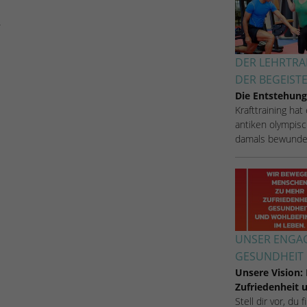
Zugang zu geschützten Bereichen gewährt.
weisen eine randoly generierte Nummer zu, um
eindeutige Besucher zu identifizieren.
DER LEHRTRA
Name
_gid
DER BEGEIST
Die Entstehung
Anbieter
Google Analytics
Krafttraining hat
antiken olympisc
Laufzeit
1 Tag
damals bewunde
Dieses Cookie wird von Google Analytics
installiert. Das Cookie wird verwendet, um
Informationen darüber zu speichern, wie
Besucher eine Website nutzen, und hilft bei der
Zweck
Erstellung eines Analyseberichts darüber, wie es
der Website geht. Die erhobenen Daten
UNSER ENGAG
umfassen die Anzahl der Besucher, die Quelle,
GESUNDHEIT 
aus der sie stammen, und die Seiten in
Unsere Vision:
anonymisierter Form.
Zufriedenheit
Stell dir vor, du