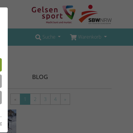
Suche
Warenkorb
BLOG
«
1
2
3
4
»
g