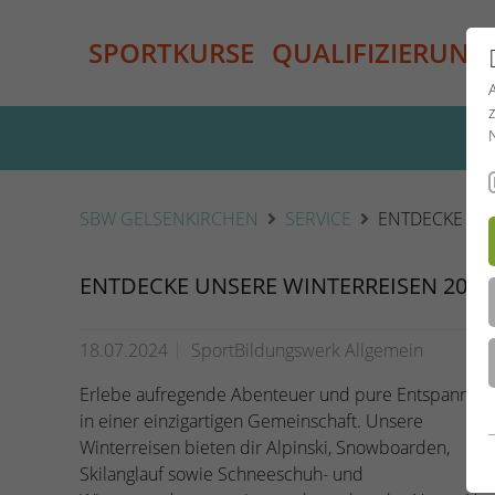
SPORTKURSE
QUALIFIZIERUNG
SBW GELSENKIRCHEN
SERVICE
ENTDECKE UN
ENTDECKE UNSERE WINTERREISEN 2024
18.07.2024
SportBildungswerk Allgemein
Erlebe aufregende Abenteuer und pure Entspannun
in einer einzigartigen Gemeinschaft. Unsere
Winterreisen bieten dir Alpinski, Snowboarden,
Skilanglauf sowie Schneeschuh- und