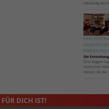
vollständig der 
Name
_dc_gtm_UA-53600496-1
Anbieter
Google Analytics
Laufzeit
1 Minute
Dieser Cookie identifiziert die Besucher nach
DER LEHRTRAI
Alter, Geschlecht oder Interessen und nutzt dazu
GANZHEITLIC
Zweck
den DoubleClick des Google Tag Manager, um
FÖRDERUNG V
die gezielte Anzeigenplatzierung zu vereinfachen.
Die Entstehung
Einst begann Yoga
mystischen Höhe
Weisen, die die…
FÜR DICH IST!