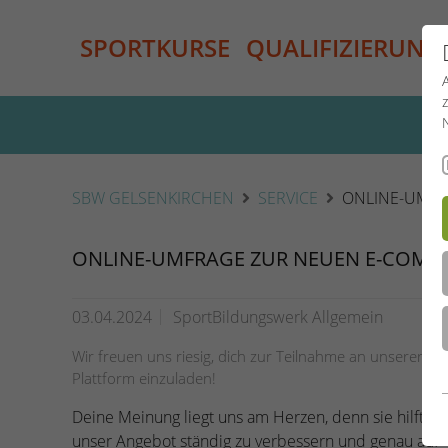
SPORTKURSE
QUALIFIZIERUNG
SBW GELSENKIRCHEN
SERVICE
ONLINE-UMFR
ONLINE-UMFRAGE ZUR NEUEN E-COMM
03.04.2024
SportBildungswerk Allgemein
Wir freuen uns riesig, dich zur Teilnahme an unserer
Plattform einzuladen!
Deine Meinung liegt uns am Herzen, denn sie hilft un
unser Angebot ständig zu verbessern und genau auf