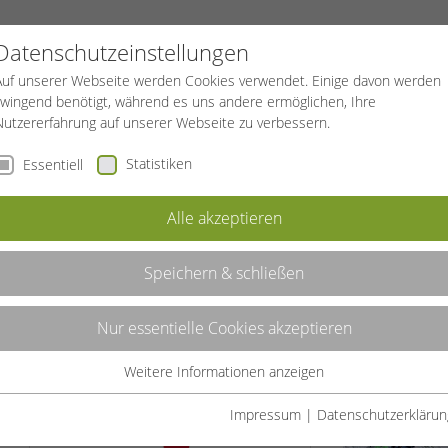
PROJEKTE
SPORTREISEN
BGF
Datenschutzeinstellungen
Auf unserer Webseite werden Cookies verwendet. Einige davon werden
zwingend benötigt, während es uns andere ermöglichen, Ihre
Nutzererfahrung auf unserer Webseite zu verbessern.
Statistiken
Essentiell
AGE ZUR NEUEN E-COMMERCE-PLATTFORM
Alle akzeptieren
ERCE-PLATTFORM
Speichern & schließen
Nur essentielle Cookies akzeptieren
 Online-Umfrage über unsere neue E-Commerce-
Weitere Informationen anzeigen
Essentiell
Essentielle Cookies werden für grundlegende Funktionen der
Impressum
|
Datenschutzerklärun
s,
Webseite benötigt. Dadurch ist gewährleistet, dass die Webseite