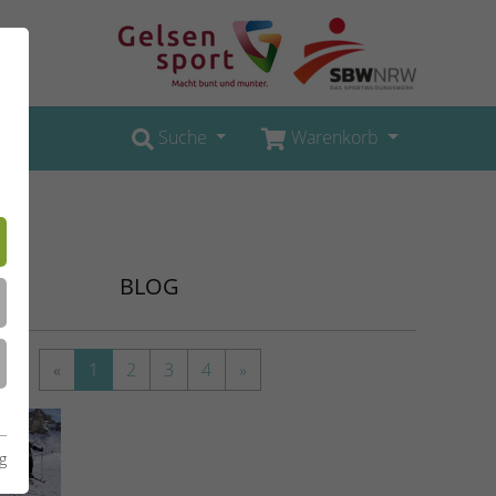
Suche
Warenkorb
BLOG
«
1
2
3
4
»
g