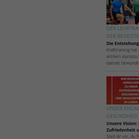
Zugang zu geschützten Bereichen gewährt.
weisen eine randoly generierte Nummer zu, um
eindeutige Besucher zu identifizieren.
DER LEHRTRA
Name
_gid
DER BEGEIST
Die Entstehung
Anbieter
Google Analytics
Krafttraining hat
antiken olympisc
Laufzeit
1 Tag
damals bewunde
Dieses Cookie wird von Google Analytics
installiert. Das Cookie wird verwendet, um
Informationen darüber zu speichern, wie
Besucher eine Website nutzen, und hilft bei der
Zweck
Erstellung eines Analyseberichts darüber, wie es
der Website geht. Die erhobenen Daten
UNSER ENGAG
umfassen die Anzahl der Besucher, die Quelle,
GESUNDHEIT 
aus der sie stammen, und die Seiten in
Unsere Vision:
anonymisierter Form.
Zufriedenheit
Stell dir vor, du