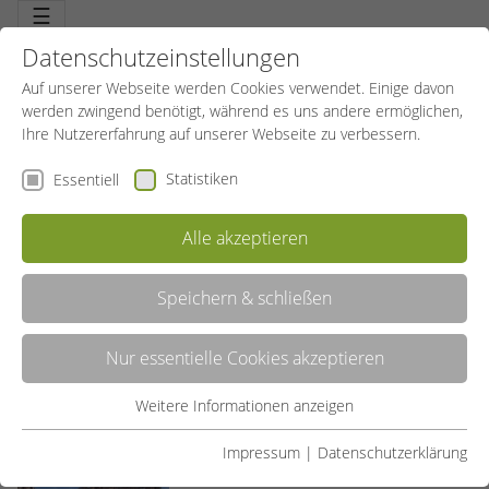
☰
Datenschutzeinstellungen
Auf unserer Webseite werden Cookies verwendet. Einige davon
werden zwingend benötigt, während es uns andere ermöglichen,
Ihre Nutzererfahrung auf unserer Webseite zu verbessern.
Statistiken
Essentiell
Alle akzeptieren
Organisation
Weiterbildungsauftrag
Speichern & schließen
BLOG
Nur essentielle Cookies akzeptieren
Weitere Informationen anzeigen
Essentiell
«
1
2
3
4
»
Essentielle Cookies werden für grundlegende Funktionen der
Impressum
|
Datenschutzerklärung
Webseite benötigt. Dadurch ist gewährleistet, dass die