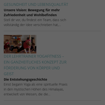
stammen, und die Seiten in anonymisierter
GESUNDHEIT UND LEBENSQUALITÄT
Form.
Unsere Vision: Bewegung für mehr
Zufriedenheit und Wohlbefinden
Stell dir vor, du findest ein Team, dass sich
Name
_dc_gtm_UA-53600496-1
vollständig der Idee verschrieben hat,…
Anbieter
Google Analytics
Laufzeit
1 Minute
Dieser Cookie identifiziert die Besucher
DER LEHRTRAINER YOGAFITNESS –
nach Alter, Geschlecht oder Interessen
EIN GANZHEITLICHES KONZEPT ZUR
Zweck
und nutzt dazu den DoubleClick des
FÖRDERUNG VON KÖRPER UND
Google Tag Manager, um die gezielte
Anzeigenplatzierung zu vereinfachen.
GEIST
Die Entstehungsgeschichte
Einst begann Yoga als eine spirituelle Praxis
in den mystischen Höhen des Himalayas,
entwickelt von Weisen, die die…