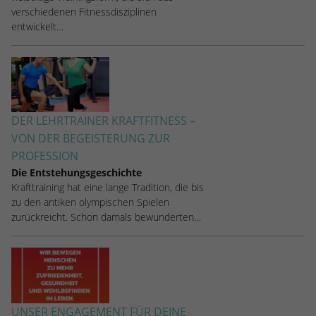
kann der eingeloggte Benutzer
verschiedenen Fitnessdisziplinen
speichern Informationen anonym und
wiedererkannt werden und es wird ihm
entwickelt…
weisen eine randoly generierte Nummer
Zugang zu geschützten Bereichen gewährt.
zu, um eindeutige Besucher zu
identifizieren.
Name
_gid
DER LEHRTRAINER KRAFTFITNESS –
Anbieter
Google Analytics
VON DER BEGEISTERUNG ZUR
PROFESSION
Laufzeit
1 Tag
Die Entstehungsgeschichte
Krafttraining hat eine lange Tradition, die bis
Dieses Cookie wird von Google Analytics
zu den antiken olympischen Spielen
installiert. Das Cookie wird verwendet, um
zurückreicht. Schon damals bewunderten…
Informationen darüber zu speichern, wie
Besucher eine Website nutzen, und hilft
bei der Erstellung eines Analyseberichts
Zweck
darüber, wie es der Website geht. Die
erhobenen Daten umfassen die Anzahl der
Besucher, die Quelle, aus der sie
UNSER ENGAGEMENT FÜR DEINE