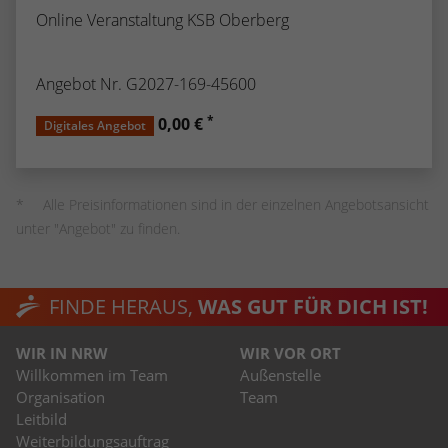
Online Veranstaltung KSB Oberberg
Angebot Nr. G2027-169-45600
*
0,00 €
Digitales Angebot
Alle Preisinformationen sind in der einzelnen Angebotsansicht
unter "Angebot" zu finden.
FINDE HERAUS,
WAS GUT FÜR DICH IST!
WIR IN NRW
WIR VOR ORT
Willkommen im Team
Außenstelle
Organisation
Team
Leitbild
Weiterbildungsauftrag