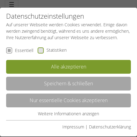
☰
Datenschutzeinstellungen
Auf unserer Webseite werden Cookies verwendet. Einige davon
werden zwingend benötigt, während es uns andere ermöglichen,
Ihre Nutzererfahrung auf unserer Webseite zu verbessern.
Statistiken
Essentiell
Alle akzeptieren
Speichern & schließen
LISTE
Nur essentielle Cookies akzeptieren
GALERIE
Weitere Informationen anzeigen
Essentiell
Liste teilen:
Essentielle Cookies werden für grundlegende Funktionen der
Impressum
|
Datenschutzerklärung
Webseite benötigt. Dadurch ist gewährleistet, dass die