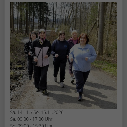
stammen, und die Seiten in anonymisierter
Form.
Name
_dc_gtm_UA-53600496-1
Anbieter
Google Analytics
Laufzeit
1 Minute
Dieser Cookie identifiziert die Besucher
nach Alter, Geschlecht oder Interessen
Zweck
und nutzt dazu den DoubleClick des
Google Tag Manager, um die gezielte
Anzeigenplatzierung zu vereinfachen.
Sa. 14.11. / So. 15.11.2026
Sa. 09:00 - 17:00 Uhr
So. 09:00 - 15:30 Uhr