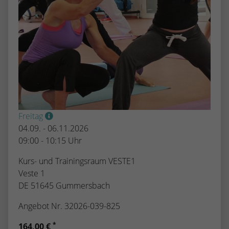
kann der eingeloggte Benutzer
speichern Informationen anonym und
wiedererkannt werden und es wird ihm
weisen eine randoly generierte Nummer
Zugang zu geschützten Bereichen gewährt.
zu, um eindeutige Besucher zu
identifizieren.
Name
_gid
Anbieter
Google Analytics
Freitag
Laufzeit
1 Tag
04.09. - 06.11.2026
09:00 - 10:15 Uhr
Dieses Cookie wird von Google Analytics
installiert. Das Cookie wird verwendet, um
Kurs- und Trainingsraum VESTE1
Informationen darüber zu speichern, wie
Veste 1
Besucher eine Website nutzen, und hilft
DE 51645 Gummersbach
bei der Erstellung eines Analyseberichts
Zweck
darüber, wie es der Website geht. Die
Angebot Nr. 32026-039-825
erhobenen Daten umfassen die Anzahl der
Besucher, die Quelle, aus der sie
*
164,00 €