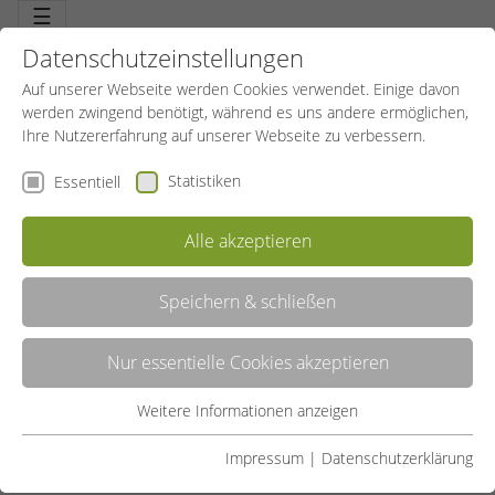
☰
Datenschutzeinstellungen
Auf unserer Webseite werden Cookies verwendet. Einige davon
werden zwingend benötigt, während es uns andere ermöglichen,
Ihre Nutzererfahrung auf unserer Webseite zu verbessern.
Statistiken
Essentiell
Alle akzeptieren
Speichern & schließen
AKTIV UND GESUND
Nur essentielle Cookies akzeptieren
Älter werden und dabei aktiv und gesund bleiben. Ist das nicht das
Wichtigste? Richtige Belastung und Training der Ausdauer. Erhalt
der Beweglichkeit, Stärkung der Koordination. Auch Entspannung
Weitere Informationen anzeigen
Essentiell
kommt nicht zu kurz. Mitmachen und länger fit bleiben.
Essentielle Cookies werden für grundlegende Funktionen der
Impressum
|
Datenschutzerklärung
LISTE
Webseite benötigt. Dadurch ist gewährleistet, dass die