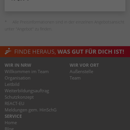
stammen, und die Seiten in anonymisierter
Form.
Alle Preisinformationen sind in der einzelnen Angebotsansicht
Name
_dc_gtm_UA-53600496-1
unter "Angebot" zu finden.
Anbieter
Google Analytics
FINDE HERAUS,
WAS GUT FÜR DICH IST!
Laufzeit
1 Minute
Dieser Cookie identifiziert die Besucher
WIR IN NRW
WIR VOR ORT
nach Alter, Geschlecht oder Interessen
Willkommen im Team
Außenstelle
Zweck
und nutzt dazu den DoubleClick des
Organisation
Team
Google Tag Manager, um die gezielte
Leitbild
Anzeigenplatzierung zu vereinfachen.
Weiterbildungsauftrag
Schutzkonzept
REACT-EU
Meldungen gem. HinSchG
SERVICE
Home
Blog