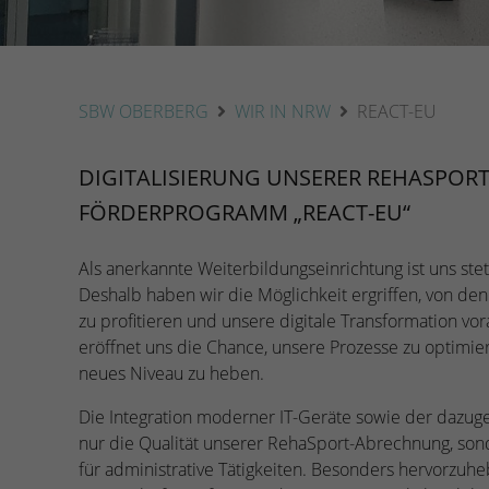
SBW OBERBERG
WIR IN NRW
REACT-EU
DIGITALISIERUNG UNSERER REHASPO
FÖRDERPROGRAMM „REACT-EU“
Als anerkannte Weiterbildungseinrichtung ist uns ste
Deshalb haben wir die Möglichkeit ergriffen, von d
zu profitieren und unsere digitale Transformation v
eröffnet uns die Chance, unsere Prozesse zu optimie
neues Niveau zu heben.
Die Integration moderner IT-Geräte sowie der dazugeh
nur die Qualität unserer RehaSport-Abrechnung, son
für administrative Tätigkeiten. Besonders hervorzuheb