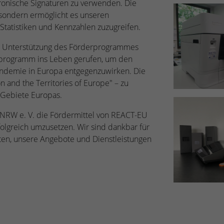
tronische Signaturen zu verwenden. Die
Zugang zu geschützten Bereichen gewährt.
weisen eine randoly generierte Nummer zu, um
 sondern ermöglicht es unseren
eindeutige Besucher zu identifizieren.
Statistiken und Kennzahlen zuzugreifen.
e Unterstützung des Förderprogrammes
Name
_gid
rprogramm ins Leben gerufen, um den
Pandemie in Europa entgegenzuwirken. Die
Anbieter
Google Analytics
n and the Territories of Europe" – zu
e Gebiete Europas.
Laufzeit
1 Tag
 NRW e. V. die Fördermittel von REACT-EU
Dieses Cookie wird von Google Analytics
rfolgreich umzusetzen. Wir sind dankbar für
installiert. Das Cookie wird verwendet, um
ten, unsere Angebote und Dienstleistungen
Informationen darüber zu speichern, wie
Besucher eine Website nutzen, und hilft bei der
Zweck
Erstellung eines Analyseberichts darüber, wie es
der Website geht. Die erhobenen Daten
umfassen die Anzahl der Besucher, die Quelle,
aus der sie stammen, und die Seiten in
anonymisierter Form.