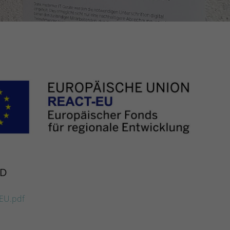
D
EU.pdf