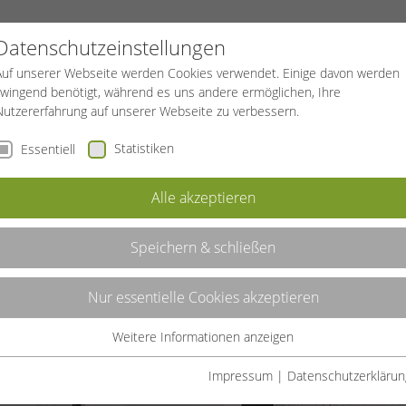
PROJEKTE
SPORTREISEN
BGF
Datenschutzeinstellungen
Auf unserer Webseite werden Cookies verwendet. Einige davon werden
zwingend benötigt, während es uns andere ermöglichen, Ihre
Nutzererfahrung auf unserer Webseite zu verbessern.
Statistiken
Essentiell
Alle akzeptieren
Speichern & schließen
Nur essentielle Cookies akzeptieren
Weitere Informationen anzeigen
Essentiell
Essentielle Cookies werden für grundlegende Funktionen der
Impressum
|
Datenschutzerklärun
Webseite benötigt. Dadurch ist gewährleistet, dass die Webseite