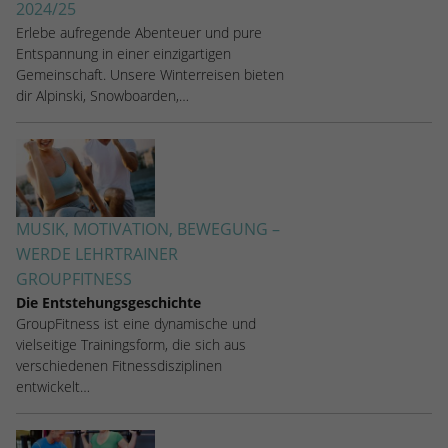
2024/25
stammen, und die Seiten in anonymisierter
Form.
Erlebe aufregende Abenteuer und pure
Entspannung in einer einzigartigen
Gemeinschaft. Unsere Winterreisen bieten
Name
_dc_gtm_UA-53600496-1
dir Alpinski, Snowboarden,…
Anbieter
Google Analytics
Laufzeit
1 Minute
Dieser Cookie identifiziert die Besucher
MUSIK, MOTIVATION, BEWEGUNG –
nach Alter, Geschlecht oder Interessen
WERDE LEHRTRAINER
Zweck
und nutzt dazu den DoubleClick des
GROUPFITNESS
Google Tag Manager, um die gezielte
Die Entstehungsgeschichte
Anzeigenplatzierung zu vereinfachen.
GroupFitness ist eine dynamische und
vielseitige Trainingsform, die sich aus
verschiedenen Fitnessdisziplinen
entwickelt…