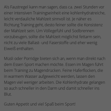
Webseite einwandfrei funktioniert.
Als Faustregel kann man sagen, dass ca. zwei Stunden vor
Name
Cookie-Informationen anzeigen
cookie_optin
einer intensiven Trainingseinheit eine kohlenhydratreiche,
leicht verdauliche Mahlzeit sinnvoll ist. Je näher es
Anbieter
TYPO3
Statistiken
Richtung Training geht, desto feiner sollte die Konsistenz
der Mahlzeit sein. Um Völlegefühl und Sodbrennen
Diese Gruppe beinhaltet alle Skripte für analytisches Tracking
Laufzeit
1 Jahr
und zugehörige Cookies. Es hilft uns die Nutzererfahrung der
vorzubeugen, sollte die Mahlzeit möglichst fettarm sein,
Website zu verbessern.
nicht zu viele Ballast- und Faserstoffe und eher wenig
Enthält die gewählten Cookie-
Zweck
Eiweiß enthalten.
Einstellungen.
Name
Cookie-Informationen anzeigen
_ga
Müsli oder Porridge bieten sich an, wenn man direkt nach
Anbieter
Google Analytics
dem Essen Sport machen möchte. Essen im Magen führt
Name
SBW_user
beim Training zu Magendrücken. Feine Haferflocken, die
Laufzeit
2 Jahre
Anbieter
TYPO3
in warmem Wasser aufgeweicht werden, lassen den
Magen viel weniger arbeiten. Die Kohlenhydrate gelangen
Dieses Cookie wird von Google Analytics
Laufzeit
Sitzungsende
so auch schneller in den Darm und damit schneller ins
installiert. Das Cookie wird verwendet, um
Blut.
Besucher-, Sitzungs- und Kampagnendaten
Dieses Cookie ist ein Standard-Session-
zu berechnen und die Nutzung der
Cookie von TYPO3. Es speichert im Falle
Guten Appetit und viel Spaß beim Sport!
Website für den Analysebericht der
eines Benutzer-Logins die Session-ID. So
Zweck
Zweck
Website zu verfolgen. Die Cookies