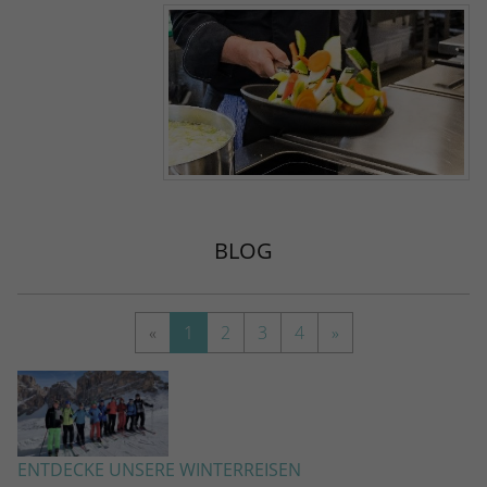
kann der eingeloggte Benutzer
speichern Informationen anonym und
wiedererkannt werden und es wird ihm
weisen eine randoly generierte Nummer
Zugang zu geschützten Bereichen gewährt.
zu, um eindeutige Besucher zu
identifizieren.
Name
_gid
Anbieter
Google Analytics
BLOG
Laufzeit
1 Tag
Dieses Cookie wird von Google Analytics
installiert. Das Cookie wird verwendet, um
«
1
2
3
4
»
Informationen darüber zu speichern, wie
Besucher eine Website nutzen, und hilft
bei der Erstellung eines Analyseberichts
Zweck
darüber, wie es der Website geht. Die
erhobenen Daten umfassen die Anzahl der
ENTDECKE UNSERE WINTERREISEN
Besucher, die Quelle, aus der sie