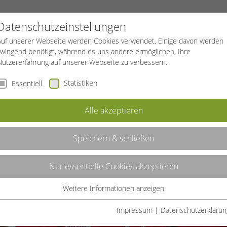
PROJEKTE
SPORTREISEN
BGF
Datenschutzeinstellungen
Auf unserer Webseite werden Cookies verwendet. Einige davon werden
zwingend benötigt, während es uns andere ermöglichen, Ihre
Nutzererfahrung auf unserer Webseite zu verbessern.
Statistiken
Essentiell
Alle akzeptieren
Speichern & schließen
Nur essentielle Cookies akzeptieren
Weitere Informationen anzeigen
Essentiell
Essentielle Cookies werden für grundlegende Funktionen der
Impressum
|
Datenschutzerklärun
Webseite benötigt. Dadurch ist gewährleistet, dass die Webseite