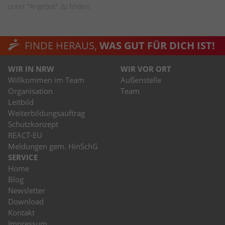
stammen, und die Seiten in anonymisierter
unter "Angebot" zu finden.
Form.
FINDE HERAUS,
WAS GUT FÜR DICH IST!
Name
_dc_gtm_UA-53600496-1
WIR IN NRW
WIR VOR ORT
Anbieter
Google Analytics
Willkommen im Team
Außenstelle
Laufzeit
1 Minute
Organisation
Team
Leitbild
Dieser Cookie identifiziert die Besucher
Weiterbildungsauftrag
nach Alter, Geschlecht oder Interessen
Schutzkonzept
Zweck
und nutzt dazu den DoubleClick des
REACT-EU
Google Tag Manager, um die gezielte
Meldungen gem. HinSchG
Anzeigenplatzierung zu vereinfachen.
SERVICE
Home
Blog
Newsletter
Download
Kontakt
Impressum