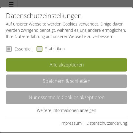
☰
Datenschutzeinstellungen
Auf unserer Webseite werden Cookies verwendet. Einige davon
werden zwingend benötigt, während es uns andere ermöglichen,
Ihre Nutzererfahrung auf unserer Webseite zu verbessern.
Statistiken
Essentiell
Alle akzeptieren
Speichern & schließen
LISTE
Nur essentielle Cookies akzeptieren
GALERIE
Weitere Informationen anzeigen
Essentiell
Liste teilen:
Essentielle Cookies werden für grundlegende Funktionen der
Impressum
|
Datenschutzerklärung
Webseite benötigt. Dadurch ist gewährleistet, dass die