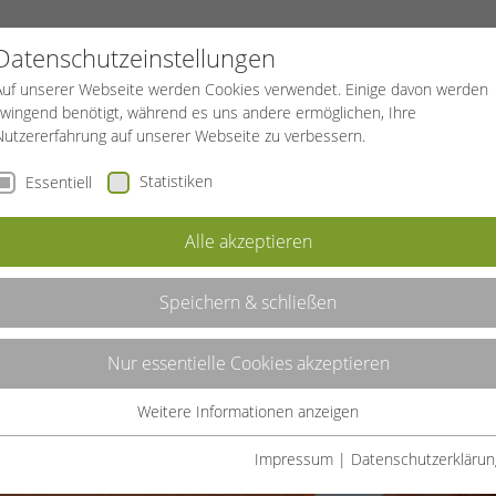
PROJEKTE
SPORTREISEN
BGF
Datenschutzeinstellungen
Auf unserer Webseite werden Cookies verwendet. Einige davon werden
zwingend benötigt, während es uns andere ermöglichen, Ihre
Nutzererfahrung auf unserer Webseite zu verbessern.
Statistiken
Essentiell
izierung
Alle akzeptieren
Speichern & schließen
Nur essentielle Cookies akzeptieren
Weitere Informationen anzeigen
Essentiell
Essentielle Cookies werden für grundlegende Funktionen der
Impressum
|
Datenschutzerklärun
Webseite benötigt. Dadurch ist gewährleistet, dass die Webseite