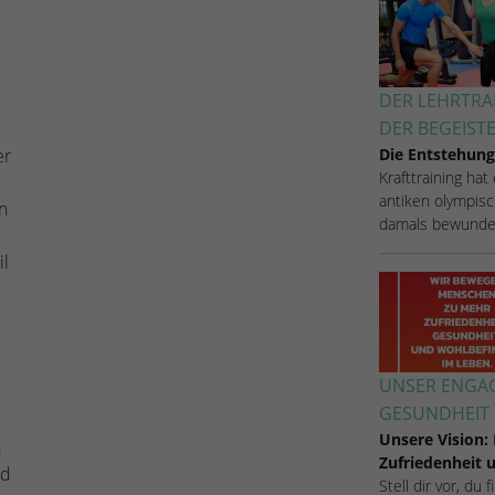
Zugang zu geschützten Bereichen gewährt.
weisen eine randoly generierte Nummer zu, um
eindeutige Besucher zu identifizieren.
DER LEHRTRA
Name
_gid
DER BEGEIST
er
Die Entstehung
Anbieter
Google Analytics
Krafttraining hat
antiken olympisc
n
Laufzeit
1 Tag
damals bewunde
il
Dieses Cookie wird von Google Analytics
installiert. Das Cookie wird verwendet, um
Informationen darüber zu speichern, wie
Besucher eine Website nutzen, und hilft bei der
Zweck
Erstellung eines Analyseberichts darüber, wie es
der Website geht. Die erhobenen Daten
UNSER ENGAG
umfassen die Anzahl der Besucher, die Quelle,
GESUNDHEIT 
aus der sie stammen, und die Seiten in
Unsere Vision:
n
anonymisierter Form.
Zufriedenheit
nd
Stell dir vor, du