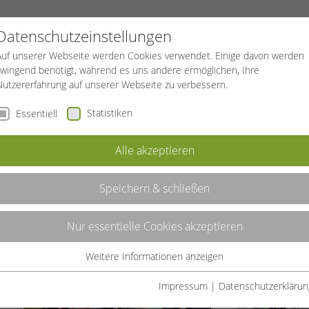
PROJEKTE
SPORTREISEN
BGF
Datenschutzeinstellungen
Auf unserer Webseite werden Cookies verwendet. Einige davon werden
zwingend benötigt, während es uns andere ermöglichen, Ihre
Nutzererfahrung auf unserer Webseite zu verbessern.
Statistiken
Essentiell
FITNESS – VON DER BEGEISTERUNG ZUR PROFESSION
Alle akzeptieren
N DER BEGEISTERUNG ZUR
Speichern & schließen
Nur essentielle Cookies akzeptieren
Weitere Informationen anzeigen
Essentiell
Essentielle Cookies werden für grundlegende Funktionen der
Impressum
|
Datenschutzerklärun
Webseite benötigt. Dadurch ist gewährleistet, dass die Webseite