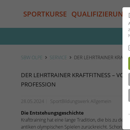
SPORTKURSE
QUALIFIZIERUNG
SBW OLPE
SERVICE
DER LEHRTRAINER KRAFT
DER LEHRTRAINER KRAFTFITNESS – VO
PROFESSION
28.05.2024
SportBildungswerk Allgemein
Die Entstehungsgeschichte
Krafttraining hat eine lange Tradition, die bis zu den
antiken olympischen Spielen zurückreicht. Schon