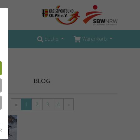
Suche
Warenkorb
BLOG
«
1
2
3
4
»
g