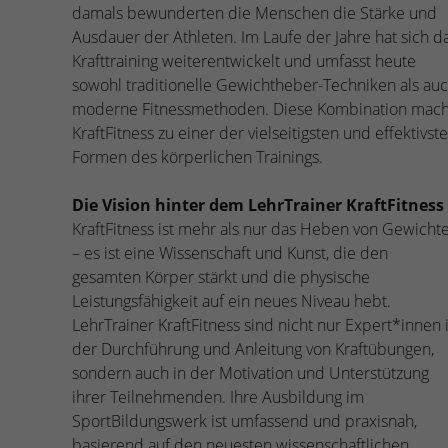
damals bewunderten die Menschen die Stärke und
Ausdauer der Athleten. Im Laufe der Jahre hat sich d
Krafttraining weiterentwickelt und umfasst heute
sowohl traditionelle Gewichtheber-Techniken als au
moderne Fitnessmethoden. Diese Kombination mach
KraftFitness zu einer der vielseitigsten und effektivst
Formen des körperlichen Trainings.
Die Vision hinter dem LehrTrainer KraftFitness
KraftFitness ist mehr als nur das Heben von Gewicht
– es ist eine Wissenschaft und Kunst, die den
gesamten Körper stärkt und die physische
Leistungsfähigkeit auf ein neues Niveau hebt.
LehrTrainer KraftFitness sind nicht nur Expert*innen 
der Durchführung und Anleitung von Kraftübungen,
sondern auch in der Motivation und Unterstützung
ihrer Teilnehmenden. Ihre Ausbildung im
SportBildungswerk ist umfassend und praxisnah,
basierend auf den neuesten wissenschaftlichen