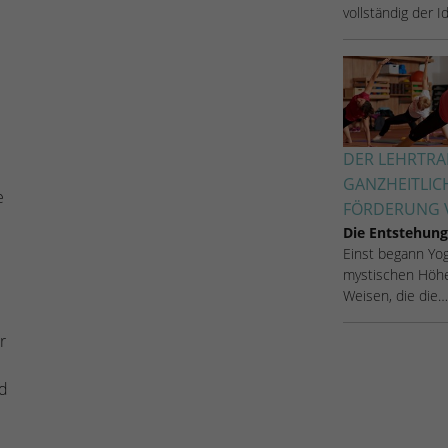
vollständig der 
Name
_dc_gtm_UA-53600496-1
Anbieter
Google Analytics
Laufzeit
1 Minute
Dieser Cookie identifiziert die Besucher nach
DER LEHRTRAI
Alter, Geschlecht oder Interessen und nutzt dazu
GANZHEITLIC
Zweck
e
den DoubleClick des Google Tag Manager, um
FÖRDERUNG V
die gezielte Anzeigenplatzierung zu vereinfachen.
Die Entstehung
Einst begann Yoga
mystischen Höhe
Weisen, die die…
e
r
nd