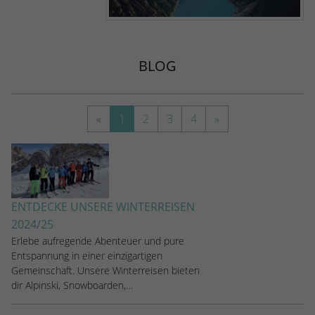
stammen, und die Seiten in anonymisierter
Form.
BLOG
Name
_dc_gtm_UA-53600496-1
Anbieter
Google Analytics
«
1
2
3
4
»
Laufzeit
1 Minute
Dieser Cookie identifiziert die Besucher
nach Alter, Geschlecht oder Interessen
Zweck
und nutzt dazu den DoubleClick des
Google Tag Manager, um die gezielte
ENTDECKE UNSERE WINTERREISEN
Anzeigenplatzierung zu vereinfachen.
2024/25
Erlebe aufregende Abenteuer und pure
Entspannung in einer einzigartigen
Gemeinschaft. Unsere Winterreisen bieten
dir Alpinski, Snowboarden,…