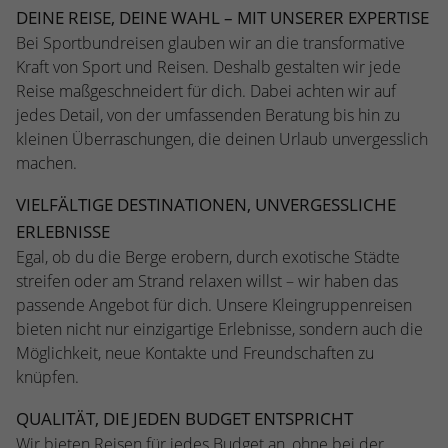
Webseite einwandfrei funktioniert.
DEINE REISE, DEINE WAHL – MIT UNSERER EXPERTISE
Bei Sportbundreisen glauben wir an die transformative
Name
Cookie-Informationen anzeigen
cookie_optin
Kraft von Sport und Reisen. Deshalb gestalten wir jede
Anbieter
TYPO3
Reise maßgeschneidert für dich. Dabei achten wir auf
Statistiken
jedes Detail, von der umfassenden Beratung bis hin zu
Diese Gruppe beinhaltet alle Skripte für analytisches Tracking
Laufzeit
1 Jahr
kleinen Überraschungen, die deinen Urlaub unvergesslich
und zugehörige Cookies. Es hilft uns die Nutzererfahrung der
machen.
Website zu verbessern.
Enthält die gewählten Cookie-
Zweck
Einstellungen.
VIELFÄLTIGE DESTINATIONEN, UNVERGESSLICHE
Name
Cookie-Informationen anzeigen
_ga
ERLEBNISSE
Anbieter
Google Analytics
Egal, ob du die Berge erobern, durch exotische Städte
Name
SBW_user
streifen oder am Strand relaxen willst – wir haben das
Laufzeit
2 Jahre
Anbieter
TYPO3
passende Angebot für dich. Unsere Kleingruppenreisen
bieten nicht nur einzigartige Erlebnisse, sondern auch die
Dieses Cookie wird von Google Analytics
Laufzeit
Sitzungsende
Möglichkeit, neue Kontakte und Freundschaften zu
installiert. Das Cookie wird verwendet, um
knüpfen.
Besucher-, Sitzungs- und Kampagnendaten
Dieses Cookie ist ein Standard-Session-
zu berechnen und die Nutzung der
Cookie von TYPO3. Es speichert im Falle
QUALITÄT, DIE JEDEN BUDGET ENTSPRICHT
Website für den Analysebericht der
eines Benutzer-Logins die Session-ID. So
Zweck
Wir bieten Reisen für jedes Budget an, ohne bei der
Zweck
Website zu verfolgen. Die Cookies