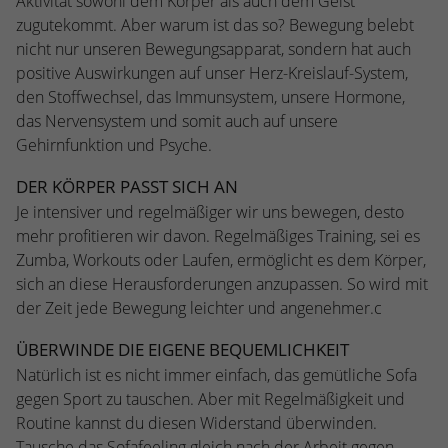
Aktivität sowohl dem Körper als auch dem Geist
Webseite einwandfrei funktioniert.
zugutekommt. Aber warum ist das so? Bewegung belebt
Name
Cookie-Informationen anzeigen
cookie_optin
nicht nur unseren Bewegungsapparat, sondern hat auch
positive Auswirkungen auf unser Herz-Kreislauf-System,
Anbieter
TYPO3
den Stoffwechsel, das Immunsystem, unsere Hormone,
Statistiken
das Nervensystem und somit auch auf unsere
Diese Gruppe beinhaltet alle Skripte für analytisches Tracking
Laufzeit
1 Jahr
Gehirnfunktion und Psyche.
und zugehörige Cookies. Es hilft uns die Nutzererfahrung der
Website zu verbessern.
Enthält die gewählten Cookie-
DER KÖRPER PASST SICH AN
Zweck
Einstellungen.
Name
Cookie-Informationen anzeigen
_ga
Je intensiver und regelmäßiger wir uns bewegen, desto
mehr profitieren wir davon. Regelmäßiges Training, sei es
Anbieter
Google Analytics
Zumba, Workouts oder Laufen, ermöglicht es dem Körper,
Name
SBW_user
sich an diese Herausforderungen anzupassen. So wird mit
Laufzeit
2 Jahre
Anbieter
TYPO3
der Zeit jede Bewegung leichter und angenehmer.c
Dieses Cookie wird von Google Analytics
Laufzeit
Sitzungsende
ÜBERWINDE DIE EIGENE BEQUEMLICHKEIT
installiert. Das Cookie wird verwendet, um
Natürlich ist es nicht immer einfach, das gemütliche Sofa
Besucher-, Sitzungs- und Kampagnendaten
Dieses Cookie ist ein Standard-Session-
gegen Sport zu tauschen. Aber mit Regelmäßigkeit und
zu berechnen und die Nutzung der
Cookie von TYPO3. Es speichert im Falle
Routine kannst du diesen Widerstand überwinden.
Website für den Analysebericht der
eines Benutzer-Logins die Session-ID. So
Zweck
Zweck
Tausche das Sofafeeling gleich nach der Arbeit gegen
Website zu verfolgen. Die Cookies