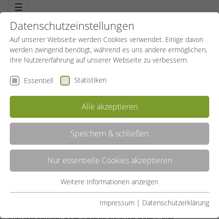
☰
Datenschutzeinstellungen
Auf unserer Webseite werden Cookies verwendet. Einige davon
werden zwingend benötigt, während es uns andere ermöglichen,
Ihre Nutzererfahrung auf unserer Webseite zu verbessern.
Statistiken
Essentiell
WARUM BEWEGUNG DER SCHLÜSSEL ZU
BESSERER LEBENSQUALITÄT IST
Alle akzeptieren
Speichern & schließen
01.09.2023
SportBildungswerk Allgemein
Hast du dich schon einmal gefragt, warum Bewegung so
Nur essentielle Cookies akzeptieren
wichtig für unsere Lebensqualität ist? Das SportBildungswerk
NRW erklärt es dir!
Weitere Informationen anzeigen
Essentiell
BEWEGUNG: MEHR ALS NUR FITNESS
Essentielle Cookies werden für grundlegende Funktionen der
Impressum
|
Datenschutzerklärung
Es ist kein Geheimnis, dass regelmäßige körperliche
Webseite benötigt. Dadurch ist gewährleistet, dass die