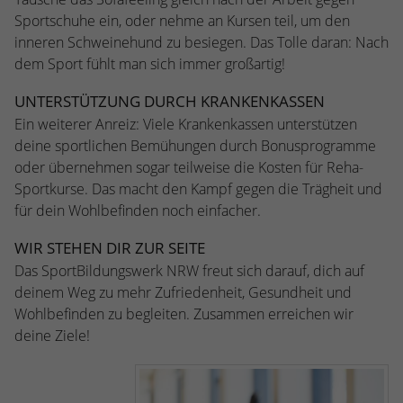
kann der eingeloggte Benutzer
speichern Informationen anonym und
Sportschuhe ein, oder nehme an Kursen teil, um den
wiedererkannt werden und es wird ihm
weisen eine randoly generierte Nummer
inneren Schweinehund zu besiegen. Das Tolle daran: Nach
Zugang zu geschützten Bereichen gewährt.
zu, um eindeutige Besucher zu
dem Sport fühlt man sich immer großartig!
identifizieren.
UNTERSTÜTZUNG DURCH KRANKENKASSEN
Ein weiterer Anreiz: Viele Krankenkassen unterstützen
Name
_gid
deine sportlichen Bemühungen durch Bonusprogramme
oder übernehmen sogar teilweise die Kosten für Reha-
Anbieter
Google Analytics
Sportkurse. Das macht den Kampf gegen die Trägheit und
für dein Wohlbefinden noch einfacher.
Laufzeit
1 Tag
WIR STEHEN DIR ZUR SEITE
Dieses Cookie wird von Google Analytics
Das SportBildungswerk NRW freut sich darauf, dich auf
installiert. Das Cookie wird verwendet, um
deinem Weg zu mehr Zufriedenheit, Gesundheit und
Informationen darüber zu speichern, wie
Besucher eine Website nutzen, und hilft
Wohlbefinden zu begleiten. Zusammen erreichen wir
bei der Erstellung eines Analyseberichts
deine Ziele!
Zweck
darüber, wie es der Website geht. Die
erhobenen Daten umfassen die Anzahl der
Besucher, die Quelle, aus der sie