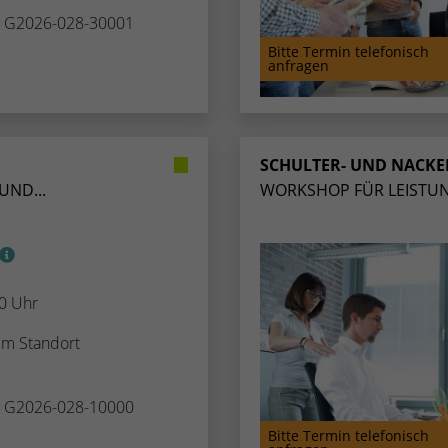
Zugang zu geschützten Bereichen gewährt.
weisen eine randoly generierte Nummer zu, um
. G2026-028-30001
eindeutige Besucher zu identifizieren.
Bitte Termin telefonisch
anfragen
Name
_gid
Anbieter
Google Analytics
SCHULTER- UND NACK
UND...
WORKSHOP FÜR LEISTUN
Laufzeit
1 Tag
Dieses Cookie wird von Google Analytics
installiert. Das Cookie wird verwendet, um
Informationen darüber zu speichern, wie
00 Uhr
Besucher eine Website nutzen, und hilft bei der
Zweck
Erstellung eines Analyseberichts darüber, wie es
rem Standort
der Website geht. Die erhobenen Daten
umfassen die Anzahl der Besucher, die Quelle,
aus der sie stammen, und die Seiten in
. G2026-028-10000
anonymisierter Form.
Bitte Termin telefonisch