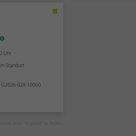
30 Uhr
rem Standort
. G2026-028-10060
nsicht unter "Angebot" zu finden.