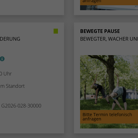
anfragen
Name
_dc_gtm_UA-53600496-1
Anbieter
Google Analytics
BEWEGTE PAUSE
Laufzeit
1 Minute
RDERUNG
BEWEGTER, WACHER UND
Dieser Cookie identifiziert die Besucher nach
Alter, Geschlecht oder Interessen und nutzt dazu
Zweck
den DoubleClick des Google Tag Manager, um
die gezielte Anzeigenplatzierung zu vereinfachen.
00 Uhr
rem Standort
. G2026-028-30000
Bitte Termin telefonisch
anfragen