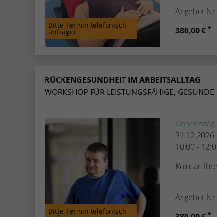
Angebot Nr
Bitte Termin telefonisch
*
380,00 €
anfragen
RÜCKENGESUNDHEIT IM ARBEITSALLTAG
WORKSHOP FÜR LEISTUNGSFÄHIGE, GESUNDE 
Donnerstag
31.12.2026
10:00 - 12:
Köln, an Ih
Angebot Nr
Bitte Termin telefonisch
*
380,00 €