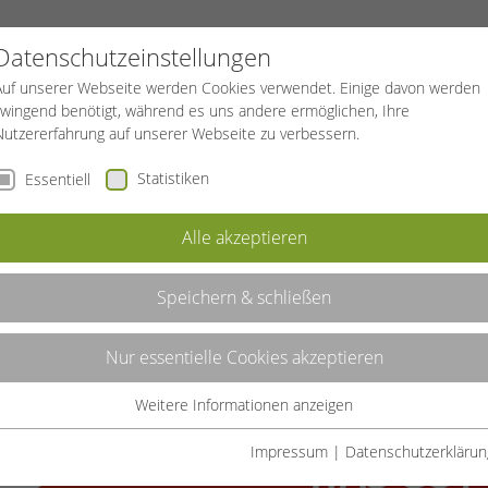
Datenschutzeinstellungen
Auf unserer Webseite werden Cookies verwendet. Einige davon werden
zwingend benötigt, während es uns andere ermöglichen, Ihre
Nutzererfahrung auf unserer Webseite zu verbessern.
Statistiken
Essentiell
Alle akzeptieren
Speichern & schließen
Nur essentielle Cookies akzeptieren
Weitere Informationen anzeigen
Essentiell
Essentielle Cookies werden für grundlegende Funktionen der
Impressum
|
Datenschutzerklärun
Webseite benötigt. Dadurch ist gewährleistet, dass die Webseite