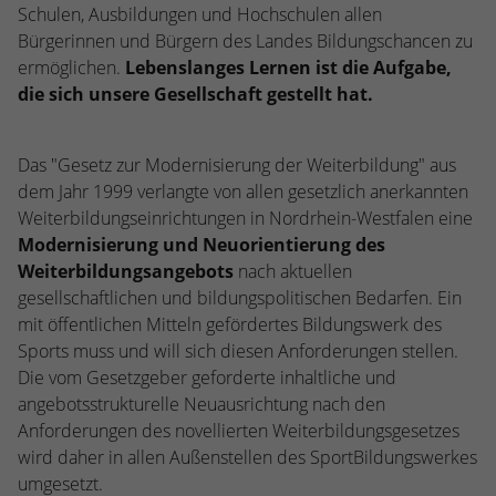
Webseite einwandfrei funktioniert.
Schulen, Ausbildungen und Hochschulen allen
Bürgerinnen und Bürgern des Landes Bildungschancen zu
Name
Cookie-Informationen anzeigen
cookie_optin
ermöglichen.
Lebenslanges Lernen ist die Aufgabe,
die sich unsere Gesellschaft gestellt hat.
Anbieter
TYPO3
Statistiken
Diese Gruppe beinhaltet alle Skripte für analytisches Tracking
Laufzeit
1 Jahr
und zugehörige Cookies. Es hilft uns die Nutzererfahrung der
Das "Gesetz zur Modernisierung der Weiterbildung" aus
Website zu verbessern.
dem Jahr 1999 verlangte von allen gesetzlich anerkannten
Enthält die gewählten Cookie-
Zweck
Weiterbildungseinrichtungen in Nordrhein-Westfalen eine
Einstellungen.
Name
Cookie-Informationen anzeigen
_ga
Modernisierung und Neuorientierung des
Weiterbildungsangebots
nach aktuellen
Anbieter
Google Analytics
Name
SBW_user
gesellschaftlichen und bildungspolitischen Bedarfen. Ein
mit öffentlichen Mitteln gefördertes Bildungswerk des
Laufzeit
2 Jahre
Anbieter
TYPO3
Sports muss und will sich diesen Anforderungen stellen.
Dieses Cookie wird von Google Analytics
Die vom Gesetzgeber geforderte inhaltliche und
Laufzeit
Sitzungsende
installiert. Das Cookie wird verwendet, um
angebotsstrukturelle Neuausrichtung nach den
Besucher-, Sitzungs- und Kampagnendaten
Anforderungen des novellierten Weiterbildungsgesetzes
Dieses Cookie ist ein Standard-Session-
zu berechnen und die Nutzung der
Cookie von TYPO3. Es speichert im Falle
wird daher in allen Außenstellen des SportBildungswerkes
Website für den Analysebericht der
eines Benutzer-Logins die Session-ID. So
umgesetzt.
Zweck
Zweck
Website zu verfolgen. Die Cookies