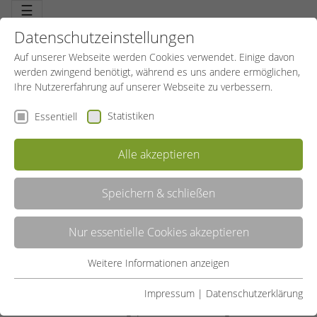
☰
Datenschutzeinstellungen
Auf unserer Webseite werden Cookies verwendet. Einige davon
werden zwingend benötigt, während es uns andere ermöglichen,
Ihre Nutzererfahrung auf unserer Webseite zu verbessern.
Statistiken
Essentiell
Alle akzeptieren
Speichern & schließen
Nur essentielle Cookies akzeptieren
Das SportBildungswerk arbeitet auf der gesetzlichen
Grundlage des Weiterbildungsgesetzes („WbG“) des
Weitere Informationen anzeigen
Essentiell
Landes NRW aus dem Jahre 1975. Dieses Gesetz regelt
Essentielle Cookies werden für grundlegende Funktionen der
und fördert die Weiterbildung in NRW mit dem Ziel, auch
Impressum
|
Datenschutzerklärung
Webseite benötigt. Dadurch ist gewährleistet, dass die
nach der ersten Bildungsphase in Kindertagesstätten,