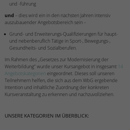
stammen, und die Seiten in anonymisierter
und -führung
Form.
und
– dies wird ein in den nächsten Jahren intensiv
auszubauender Angebotsbereich sein –
Name
_dc_gtm_UA-53600496-1
Grund- und Erweiterungs-Qualifizierungen für haupt-
Anbieter
Google Analytics
und nebenberuflich Tätige in Sport-, Bewegungs-,
Gesundheits- und Sozialberufen.
Laufzeit
1 Minute
Im Rahmen des „Gesetzes zur Modernisierung der
Dieser Cookie identifiziert die Besucher
Weiterbildung" wurde unser Kursangebot in insgesamt
14
nach Alter, Geschlecht oder Interessen
Angebotskategorien
eingeordnet. Dieses soll unseren
Zweck
und nutzt dazu den DoubleClick des
Teilnehmern helfen, die sich aus dem WbG ergebende
Google Tag Manager, um die gezielte
Intention und inhaltliche Zuordnung der konkreten
Anzeigenplatzierung zu vereinfachen.
Kursveranstaltung zu erkennen und nachzuvollziehen.
UNSERE KATEGORIEN IM ÜBERBLICK: