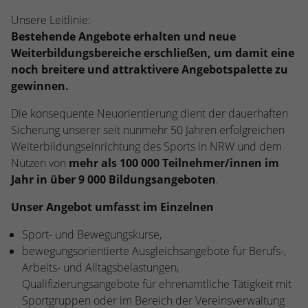
kann der eingeloggte Benutzer
speichern Informationen anonym und
Unsere Leitlinie:
wiedererkannt werden und es wird ihm
weisen eine randoly generierte Nummer
Zugang zu geschützten Bereichen gewährt.
Bestehende Angebote erhalten und neue
zu, um eindeutige Besucher zu
Weiterbildungsbereiche erschließen, um damit eine
identifizieren.
noch breitere und attraktivere Angebotspalette zu
gewinnen.
Name
_gid
Die konsequente Neuorientierung dient der dauerhaften
Sicherung unserer seit nunmehr 50 Jahren erfolgreichen
Anbieter
Google Analytics
Weiterbildungseinrichtung des Sports in NRW und dem
Nutzen von
mehr als 100 000 Teilnehmer/innen im
Laufzeit
1 Tag
Jahr in über 9 000 Bildungsangeboten
.
Dieses Cookie wird von Google Analytics
Unser Angebot umfasst im Einzelnen
installiert. Das Cookie wird verwendet, um
Informationen darüber zu speichern, wie
Sport- und Bewegungskurse,
Besucher eine Website nutzen, und hilft
bewegungsorientierte Ausgleichsangebote für Berufs-,
bei der Erstellung eines Analyseberichts
Zweck
Arbeits- und Alltagsbelastungen,
darüber, wie es der Website geht. Die
Qualifizierungsangebote für ehrenamtliche Tätigkeit mit
erhobenen Daten umfassen die Anzahl der
Besucher, die Quelle, aus der sie
Sportgruppen oder im Bereich der Vereinsverwaltung