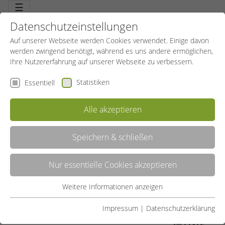
☰
Datenschutzeinstellungen
Auf unserer Webseite werden Cookies verwendet. Einige davon
werden zwingend benötigt, während es uns andere ermöglichen,
Ihre Nutzererfahrung auf unserer Webseite zu verbessern.
Statistiken
Essentiell
Alle akzeptieren
Speichern & schließen
WALKING, NORDIC WALKING
Nur essentielle Cookies akzeptieren
Intensives Gehen ist die ausreichende Basis für ein gesundes Herz-
Kreislaufsystem. Die Ausdauer wird verbessert, Bänder, Sehnen
und Wirbelsäule gestärkt. Und das mit geringem Verletzungsrisiko.
Weitere Informationen anzeigen
Essentiell
Mit viel Potential, vom Walking über Nordic Walking bis zum
Powerwalking.
Essentielle Cookies werden für grundlegende Funktionen der
Impressum
|
Datenschutzerklärung
Webseite benötigt. Dadurch ist gewährleistet, dass die
LISTE