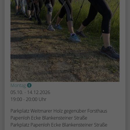
Montag
05.10. - 14.12.2026
19:00 - 20:00 Uhr
Parkplatz Weitmarer Holz gegenüber Forsthaus
Papenloh Ecke Blankensteiner Straße
Parkplatz Papenloh Ecke Blankensteiner Straße