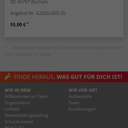
DE 44797 Bochum
Angebot Nr. G2026-005-55
*
55,00 €
Alle Preisinformationen sind in der einzelnen Angebotsansicht
unter "Angebot" zu finden.
FINDE HERAUS,
WAS GUT FÜR DICH IST!
WIR IN NRW
WIR VOR ORT
Willkommen im Team
Außenstelle
Organisation
Team
Leitbild
Kursleitungen
Weiterbildungsauftrag
Schutzkonzept
REACT-EU