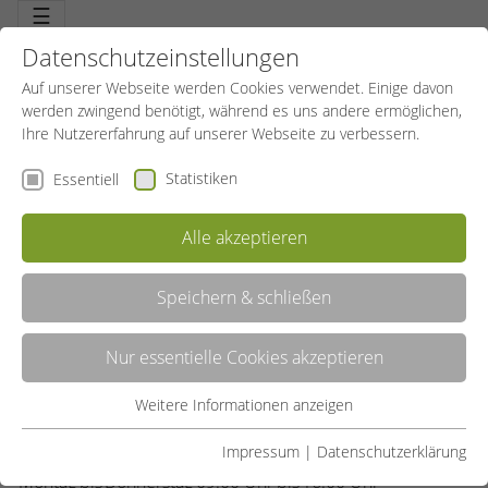
☰
Datenschutzeinstellungen
Auf unserer Webseite werden Cookies verwendet. Einige davon
werden zwingend benötigt, während es uns andere ermöglichen,
Ihre Nutzererfahrung auf unserer Webseite zu verbessern.
Statistiken
Essentiell
SPORTBILDUNGSWERK BOCHUM
Westring 32
Alle akzeptieren
44787 Bochum
0234 9613970
Speichern & schließen
sportbildungswerk@sport-in-bochum.de
Nur essentielle Cookies akzeptieren
Weitere Informationen anzeigen
Essentiell
ÖFFNUNGSZEITEN
Essentielle Cookies werden für grundlegende Funktionen der
Impressum
|
Datenschutzerklärung
Webseite benötigt. Dadurch ist gewährleistet, dass die
Montag
bis
Donnerstag
09.00 Uhr
bis
16.00 Uhr