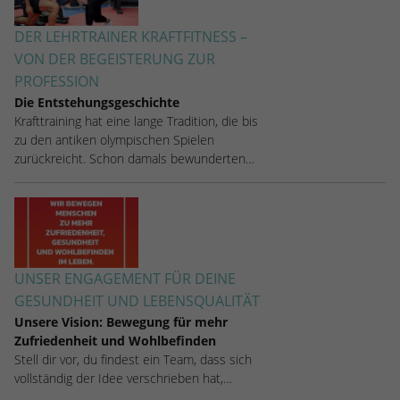
stammen, und die Seiten in anonymisierter
Form.
DER LEHRTRAINER KRAFTFITNESS –
VON DER BEGEISTERUNG ZUR
PROFESSION
Name
_dc_gtm_UA-53600496-1
Die Entstehungsgeschichte
Krafttraining hat eine lange Tradition, die bis
Anbieter
Google Analytics
zu den antiken olympischen Spielen
zurückreicht. Schon damals bewunderten…
Laufzeit
1 Minute
Dieser Cookie identifiziert die Besucher
nach Alter, Geschlecht oder Interessen
Zweck
und nutzt dazu den DoubleClick des
Google Tag Manager, um die gezielte
UNSER ENGAGEMENT FÜR DEINE
Anzeigenplatzierung zu vereinfachen.
GESUNDHEIT UND LEBENSQUALITÄT
Unsere Vision: Bewegung für mehr
Zufriedenheit und Wohlbefinden
Stell dir vor, du findest ein Team, dass sich
vollständig der Idee verschrieben hat,…