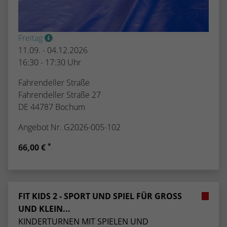
kann der eingeloggte Benutzer
speichern Informationen anonym und
wiedererkannt werden und es wird ihm
weisen eine randoly generierte Nummer
Zugang zu geschützten Bereichen gewährt.
zu, um eindeutige Besucher zu
Freitag
identifizieren.
11.09. - 04.12.2026
16:30 - 17:30 Uhr
Name
_gid
Fahrendeller Straße
Fahrendeller Straße 27
Anbieter
Google Analytics
DE 44787 Bochum
Laufzeit
1 Tag
Angebot Nr. G2026-005-102
Dieses Cookie wird von Google Analytics
*
66,00 €
installiert. Das Cookie wird verwendet, um
Informationen darüber zu speichern, wie
Besucher eine Website nutzen, und hilft
bei der Erstellung eines Analyseberichts
Zweck
FIT KIDS 2 - SPORT UND SPIEL FÜR GROSS U
darüber, wie es der Website geht. Die
ND KLEIN...
erhobenen Daten umfassen die Anzahl der
Besucher, die Quelle, aus der sie
KINDERTURNEN MIT SPIELEN UND