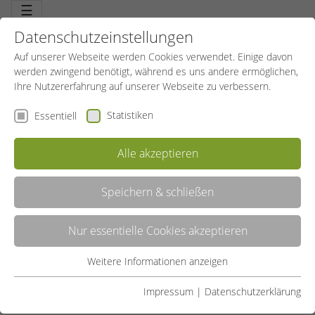
☰
Datenschutzeinstellungen
Auf unserer Webseite werden Cookies verwendet. Einige davon
werden zwingend benötigt, während es uns andere ermöglichen,
Ihre Nutzererfahrung auf unserer Webseite zu verbessern.
Statistiken
Essentiell
Alle akzeptieren
Speichern & schließen
LISTE
Nur essentielle Cookies akzeptieren
GALERIE
Weitere Informationen anzeigen
Essentiell
Liste teilen:
Essentielle Cookies werden für grundlegende Funktionen der
Impressum
|
Datenschutzerklärung
Webseite benötigt. Dadurch ist gewährleistet, dass die