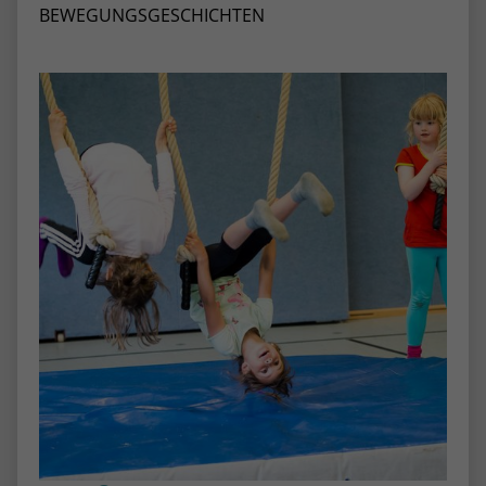
stammen, und die Seiten in anonymisierter
BEWEGUNGSGESCHICHTEN
Form.
Name
_dc_gtm_UA-53600496-1
Anbieter
Google Analytics
Laufzeit
1 Minute
Dieser Cookie identifiziert die Besucher
nach Alter, Geschlecht oder Interessen
Zweck
und nutzt dazu den DoubleClick des
Google Tag Manager, um die gezielte
Anzeigenplatzierung zu vereinfachen.