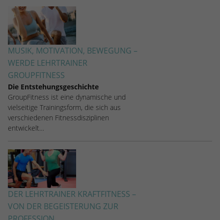
stammen, und die Seiten in anonymisierter
Form.
Name
_dc_gtm_UA-53600496-1
MUSIK, MOTIVATION, BEWEGUNG –
WERDE LEHRTRAINER
Anbieter
Google Analytics
GROUPFITNESS
Die Entstehungsgeschichte
Laufzeit
1 Minute
GroupFitness ist eine dynamische und
vielseitige Trainingsform, die sich aus
Dieser Cookie identifiziert die Besucher
verschiedenen Fitnessdisziplinen
nach Alter, Geschlecht oder Interessen
entwickelt…
Zweck
und nutzt dazu den DoubleClick des
Google Tag Manager, um die gezielte
Anzeigenplatzierung zu vereinfachen.
DER LEHRTRAINER KRAFTFITNESS –
VON DER BEGEISTERUNG ZUR
PROFESSION