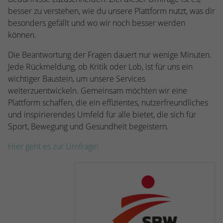
Webseite einwandfrei funktioniert.
besser zu verstehen, wie du unsere Plattform nutzt, was dir
besonders gefällt und wo wir noch besser werden
Name
Cookie-Informationen anzeigen
cookie_optin
können.
Anbieter
TYPO3
Statistiken
Die Beantwortung der Fragen dauert nur wenige Minuten.
Diese Gruppe beinhaltet alle Skripte für analytisches Tracking
Laufzeit
1 Jahr
Jede Rückmeldung, ob Kritik oder Lob, ist für uns ein
und zugehörige Cookies. Es hilft uns die Nutzererfahrung der
wichtiger Baustein, um unsere Services
Website zu verbessern.
Enthält die gewählten Cookie-
weiterzuentwickeln. Gemeinsam möchten wir eine
Zweck
Einstellungen.
Plattform schaffen, die ein effizientes, nutzerfreundliches
Name
Cookie-Informationen anzeigen
_ga
und inspirierendes Umfeld für alle bietet, die sich für
Anbieter
Google Analytics
Sport, Bewegung und Gesundheit begeistern.
Name
SBW_user
Hier geht es zur Umfrage!
Laufzeit
2 Jahre
Anbieter
TYPO3
Dieses Cookie wird von Google Analytics
Laufzeit
Sitzungsende
installiert. Das Cookie wird verwendet, um
Besucher-, Sitzungs- und Kampagnendaten
Dieses Cookie ist ein Standard-Session-
zu berechnen und die Nutzung der
Cookie von TYPO3. Es speichert im Falle
Website für den Analysebericht der
eines Benutzer-Logins die Session-ID. So
Zweck
Zweck
Website zu verfolgen. Die Cookies