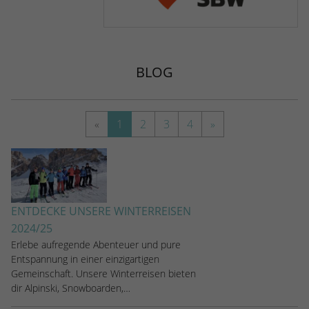
kann der eingeloggte Benutzer
speichern Informationen anonym und
wiedererkannt werden und es wird ihm
weisen eine randoly generierte Nummer
Zugang zu geschützten Bereichen gewährt.
zu, um eindeutige Besucher zu
identifizieren.
BLOG
Name
_gid
«
1
2
3
4
»
Anbieter
Google Analytics
Laufzeit
1 Tag
Dieses Cookie wird von Google Analytics
installiert. Das Cookie wird verwendet, um
ENTDECKE UNSERE WINTERREISEN
Informationen darüber zu speichern, wie
2024/25
Besucher eine Website nutzen, und hilft
Erlebe aufregende Abenteuer und pure
bei der Erstellung eines Analyseberichts
Entspannung in einer einzigartigen
Zweck
darüber, wie es der Website geht. Die
Gemeinschaft. Unsere Winterreisen bieten
erhobenen Daten umfassen die Anzahl der
dir Alpinski, Snowboarden,…
Besucher, die Quelle, aus der sie