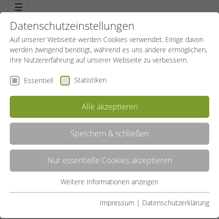
☰
Datenschutzeinstellungen
Auf unserer Webseite werden Cookies verwendet. Einige davon
werden zwingend benötigt, während es uns andere ermöglichen,
Ihre Nutzererfahrung auf unserer Webseite zu verbessern.
Statistiken
Essentiell
Alle akzeptieren
Speichern & schließen
LISTE
Nur essentielle Cookies akzeptieren
GALERIE
Weitere Informationen anzeigen
Essentiell
Liste teilen:
Essentielle Cookies werden für grundlegende Funktionen der
Impressum
|
Datenschutzerklärung
UNSERE ANGEBOTE
Webseite benötigt. Dadurch ist gewährleistet, dass die