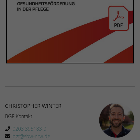
CHRISTOPHER WINTER
BGF Kontakt
0203 395183-0
bgf@sbw-nrw.de