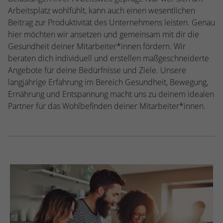
Webseite einwandfrei funktioniert.
Arbeitsplatz wohlfühlt, kann auch einen wesentlichen
Beitrag zur Produktivität des Unternehmens leisten. Genau
Name
Cookie-Informationen anzeigen
cookie_optin
hier möchten wir ansetzen und gemeinsam mit dir die
Anbieter
TYPO3
Gesundheit deiner Mitarbeiter*innen fördern. Wir
Statistiken
beraten dich individuell und erstellen maßgeschneiderte
Diese Gruppe beinhaltet alle Skripte für analytisches Tracking
Laufzeit
1 Jahr
Angebote für deine Bedürfnisse und Ziele. Unsere
und zugehörige Cookies. Es hilft uns die Nutzererfahrung der
langjährige Erfahrung im Bereich Gesundheit, Bewegung,
Website zu verbessern.
Enthält die gewählten Cookie-
Zweck
Ernährung und Entspannung macht uns zu deinem idealen
Einstellungen.
Name
Cookie-Informationen anzeigen
_ga
Partner für das Wohlbefinden deiner Mitarbeiter*innen.
Anbieter
Google Analytics
Name
SBW_user
Laufzeit
2 Jahre
Anbieter
TYPO3
Dieses Cookie wird von Google Analytics
Laufzeit
Sitzungsende
installiert. Das Cookie wird verwendet, um
Besucher-, Sitzungs- und Kampagnendaten
Dieses Cookie ist ein Standard-Session-
zu berechnen und die Nutzung der
Cookie von TYPO3. Es speichert im Falle
Website für den Analysebericht der
eines Benutzer-Logins die Session-ID. So
Zweck
Zweck
Website zu verfolgen. Die Cookies