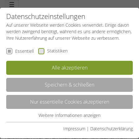
☰
Datenschutzeinstellungen
Auf unserer Webseite werden Cookies verwendet. Einige davon
werden zwingend benötigt, während es uns andere ermöglichen,
Ihre Nutzererfahrung auf unserer Webseite zu verbessern.
Statistiken
Essentiell
Alle akzeptieren
Speichern & schließen
BETRIEBLICHE GESUNDHEITSFÖRDERUNG
Nur essentielle Cookies akzeptieren
Der Erfolg von Unternehmen hängt in einem großen Maß
von qualifizierten, motivierten und gesunden
Weitere Informationen anzeigen
Essentiell
Mitarbeiter*innen ab. Gleichzeitig wird die Gesundheit
Essentielle Cookies werden für grundlegende Funktionen der
Impressum
|
Datenschutzerklärung
dieser Mitarbeiter*innen stark von den Bedingungen und
Webseite benötigt. Dadurch ist gewährleistet, dass die
Belastungen ihrer Arbeitswelt geprägt. Nur wer sich am