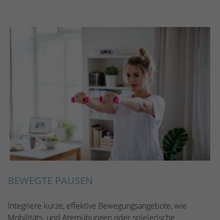
stammen, und die Seiten in anonymisierter
Form.
Name
_dc_gtm_UA-53600496-1
Anbieter
Google Analytics
Laufzeit
1 Minute
Dieser Cookie identifiziert die Besucher
nach Alter, Geschlecht oder Interessen
Zweck
und nutzt dazu den DoubleClick des
Google Tag Manager, um die gezielte
Anzeigenplatzierung zu vereinfachen.
BEWEGTE PAUSEN
Integriere kurze, effektive Bewegungsangebote, wie
Mobilitäts- und Atemübungen oder spielerische