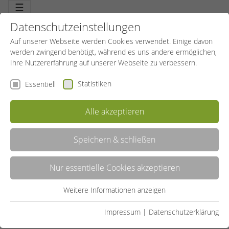
☰
Datenschutzeinstellungen
Auf unserer Webseite werden Cookies verwendet. Einige davon
werden zwingend benötigt, während es uns andere ermöglichen,
Ihre Nutzererfahrung auf unserer Webseite zu verbessern.
Statistiken
Essentiell
Alle akzeptieren
Speichern & schließen
SPORTBILDUNGSWERK EUSKIRCHEN
Nur essentielle Cookies akzeptieren
Das SportBildungswerk Euskirchen ist als Außenstelle des
Weitere Informationen anzeigen
SportBildungswerkes NRW der Spezialist für Bildung und
Essentiell
Qualifizierung im Bereich Sport, Bewegung und
Essentielle Cookies werden für grundlegende Funktionen der
Impressum
|
Datenschutzerklärung
Gesundheit im Kreis Euskirchen.
Webseite benötigt. Dadurch ist gewährleistet, dass die