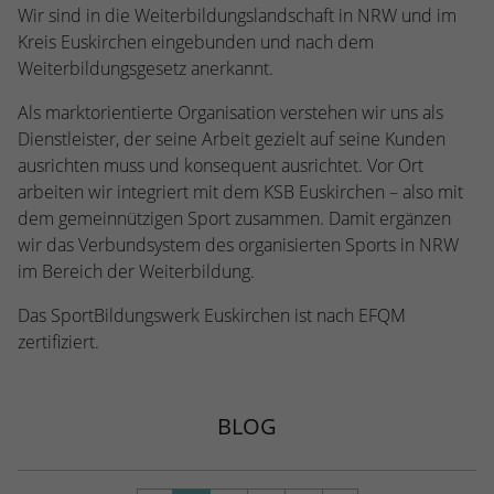
Webseite einwandfrei funktioniert.
Wir sind in die Weiterbildungslandschaft in NRW und im
Kreis Euskirchen eingebunden und nach dem
Name
Cookie-Informationen anzeigen
cookie_optin
Weiterbildungsgesetz anerkannt.
Anbieter
TYPO3
Statistiken
Als marktorientierte Organisation verstehen wir uns als
Dienstleister, der seine Arbeit gezielt auf seine Kunden
Diese Gruppe beinhaltet alle Skripte für analytisches Tracking
Laufzeit
1 Jahr
und zugehörige Cookies. Es hilft uns die Nutzererfahrung der
ausrichten muss und konsequent ausrichtet. Vor Ort
Website zu verbessern.
arbeiten wir integriert mit dem KSB Euskirchen – also mit
Enthält die gewählten Cookie-
Zweck
Einstellungen.
dem gemeinnützigen Sport zusammen. Damit ergänzen
Name
Cookie-Informationen anzeigen
_ga
wir das Verbundsystem des organisierten Sports in NRW
im Bereich der Weiterbildung.
Anbieter
Google Analytics
Name
SBW_user
Das SportBildungswerk Euskirchen ist nach EFQM
Laufzeit
2 Jahre
Anbieter
TYPO3
zertifiziert.
Dieses Cookie wird von Google Analytics
Laufzeit
Sitzungsende
installiert. Das Cookie wird verwendet, um
Besucher-, Sitzungs- und Kampagnendaten
BLOG
Dieses Cookie ist ein Standard-Session-
zu berechnen und die Nutzung der
Cookie von TYPO3. Es speichert im Falle
Website für den Analysebericht der
eines Benutzer-Logins die Session-ID. So
Zweck
Zweck
Website zu verfolgen. Die Cookies