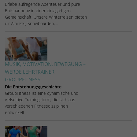
stammen, und die Seiten in anonymisierter
Erlebe aufregende Abenteuer und pure
Form.
Entspannung in einer einzigartigen
Gemeinschaft. Unsere Winterreisen bieten
dir Alpinski, Snowboarden,…
Name
_dc_gtm_UA-53600496-1
Anbieter
Google Analytics
Laufzeit
1 Minute
MUSIK, MOTIVATION, BEWEGUNG –
Dieser Cookie identifiziert die Besucher
WERDE LEHRTRAINER
nach Alter, Geschlecht oder Interessen
GROUPFITNESS
Zweck
und nutzt dazu den DoubleClick des
Die Entstehungsgeschichte
Google Tag Manager, um die gezielte
GroupFitness ist eine dynamische und
Anzeigenplatzierung zu vereinfachen.
vielseitige Trainingsform, die sich aus
verschiedenen Fitnessdisziplinen
entwickelt…