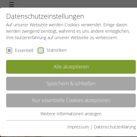
☰
Datenschutzeinstellungen
Auf unserer Webseite werden Cookies verwendet. Einige davon
werden zwingend benötigt, während es uns andere ermöglichen,
Ihre Nutzererfahrung auf unserer Webseite zu verbessern.
Statistiken
Essentiell
Sportkurse
Alle akzeptieren
Speichern & schließen
Nur essentielle Cookies akzeptieren
Weitere Informationen anzeigen
Essentiell
Essentielle Cookies werden für grundlegende Funktionen der
Impressum
|
Datenschutzerklärung
Webseite benötigt. Dadurch ist gewährleistet, dass die Webseite