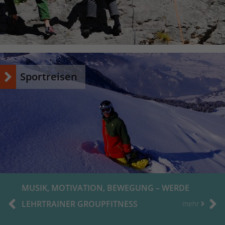
Name
_dc_gtm_UA-53600496-1
Anbieter
Google Analytics
Laufzeit
1 Minute
Sportreisen
Dieser Cookie identifiziert die Besucher nach
Alter, Geschlecht oder Interessen und nutzt
Zweck
dazu den DoubleClick des Google Tag
Manager, um die gezielte
Anzeigenplatzierung zu vereinfachen.
MUSIK, MOTIVATION, BEWEGUNG – WERDE
LEHRTRAINER GROUPFITNESS
mehr