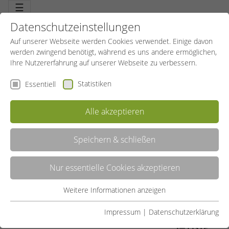
☰
Datenschutzeinstellungen
Auf unserer Webseite werden Cookies verwendet. Einige davon
werden zwingend benötigt, während es uns andere ermöglichen,
Ihre Nutzererfahrung auf unserer Webseite zu verbessern.
Statistiken
Essentiell
Alle akzeptieren
Speichern & schließen
WASSERGYMNASTIK
Nur essentielle Cookies akzeptieren
Sich wohlfühlen und dem Köper etwas Gutes tun. Wasser trainiert
das Herz-Kreislauf-System, fördert Beweglichkeit und stärkt
Muskelkraft. Der Auftrieb verringert das Körpergewicht und
Weitere Informationen anzeigen
Essentiell
entlastet die Gelenke. Idealer Ausgleich für Berufs- und
Alltagsbelastungen
Essentielle Cookies werden für grundlegende Funktionen der
Impressum
|
Datenschutzerklärung
Webseite benötigt. Dadurch ist gewährleistet, dass die
LISTE