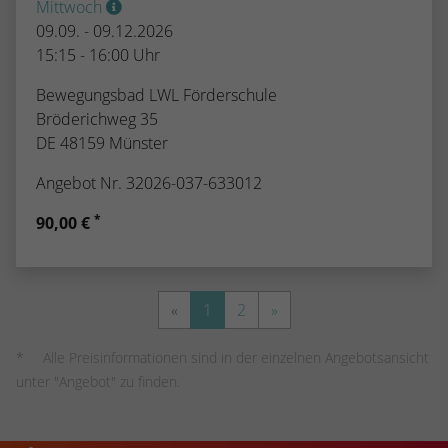
Mittwoch
09.09. - 09.12.2026
15:15 - 16:00 Uhr
Bewegungsbad LWL Förderschule
Bröderichweg 35
DE 48159 Münster
Angebot Nr. 32026-037-633012
*
90,00 €
«
1
2
»
Alle Preisinformationen sind in der einzelnen Angebotsansicht
unter "Angebot" zu finden.