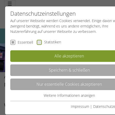
☰
Datenschutzeinstellungen
Auf unserer Webseite werden Cookies verwendet. Einige davon 
zwingend benötigt, während es uns andere ermöglichen, Ihre
Nutzererfahrung auf unserer Webseite zu verbessern.
Statistiken
Essentiell
Alle akzeptieren
Speichern & schließen
AUSSENSTELLE SPORTBILDUNGSWERK M
ÜNSTER
Nur essentielle Cookies akzeptieren
Weitere Informationen anzeigen
Essentiell
WIR ÜBER UNS
Essentielle Cookies werden für grundlegende Funktionen der
Impressum
|
Datenschutze
Webseite benötigt. Dadurch ist gewährleistet, dass die Webseit