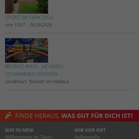
SPORT IM PARK 2026
vom 13.07. - 06.09.2026
BRONZE AHOI - SICHERES
SCHWIMMEN KÖNNEN
Sonderkurs "Bronze" im HoMaLa
FINDE HERAUS,
WAS GUT FÜR DICH IST!
WIR IN NRW
WIR VOR ORT
Willkommen im Team
Außenstelle