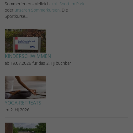
Sommerferien - vielleicht
mit Sport im Park
Name
_dc_gtm_UA-53600496-1
oder
unseren Sommerkursen
. Die
Sportkurse…
Anbieter
Google Analytics
Laufzeit
1 Minute
Dieser Cookie identifiziert die Besucher nac
Alter, Geschlecht oder Interessen und nutzt
KINDERSCHWIMMEN
Zweck
den DoubleClick des Google Tag Manager, 
ab 19.07.2026 für das 2. HJ buchbar
die gezielte Anzeigenplatzierung zu vereinfa
YOGA-RETREATS
im 2. HJ 2026