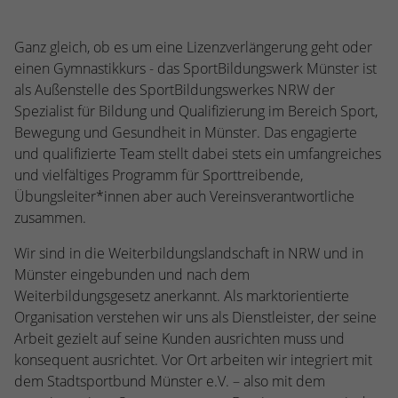
einwandfrei funktioniert.
Name
cookie_optin
Cookie-Informationen anzeigen
Ganz gleich, ob es um eine Lizenzverlängerung geht oder
einen Gymnastikkurs - das SportBildungswerk Münster ist
Anbieter
TYPO3
Statistiken
als Außenstelle des SportBildungswerkes NRW der
Spezialist für Bildung und Qualifizierung im Bereich Sport,
Diese Gruppe beinhaltet alle Skripte für analytisches Tracking 
Laufzeit
1 Jahr
zugehörige Cookies. Es hilft uns die Nutzererfahrung der Websi
Bewegung und Gesundheit in Münster. Das engagierte
verbessern.
und qualifizierte Team stellt dabei stets ein umfangreiches
Zweck
Enthält die gewählten Cookie-Einstellungen.
und vielfältiges Programm für Sporttreibende,
Name
_ga
Cookie-Informationen anzeigen
Übungsleiter*innen aber auch Vereinsverantwortliche
Name
SBW_user
zusammen.
Anbieter
Google Analytics
Anbieter
TYPO3
Wir sind in die Weiterbildungslandschaft in NRW und in
Laufzeit
2 Jahre
Münster eingebunden und nach dem
Laufzeit
Sitzungsende
Weiterbildungsgesetz anerkannt. Als marktorientierte
Dieses Cookie wird von Google Analytics
Organisation verstehen wir uns als Dienstleister, der seine
installiert. Das Cookie wird verwendet, um
Dieses Cookie ist ein Standard-Session-Coo
Arbeit gezielt auf seine Kunden ausrichten muss und
Besucher-, Sitzungs- und Kampagnendaten 
von TYPO3. Es speichert im Falle eines Benu
berechnen und die Nutzung der Website für
konsequent ausrichtet. Vor Ort arbeiten wir integriert mit
Zweck
Logins die Session-ID. So kann der eingelog
Zweck
Analysebericht der Website zu verfolgen. Di
dem Stadtsportbund Münster e.V. – also mit dem
Benutzer wiedererkannt werden und es wir
Cookies speichern Informationen anonym u