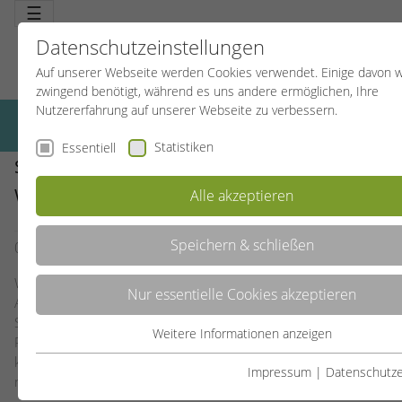
☰
Datenschutzeinstellungen
Auf unserer Webseite werden Cookies verwendet. Einige davon 
zwingend benötigt, während es uns andere ermöglichen, Ihre
Nutzererfahrung auf unserer Webseite zu verbessern.
Statistiken
Essentiell
SPORTBUNDREISEN: DEIN URLAUB, DEINE
WAHL, UNSERE EXPERTISE
Alle akzeptieren
Speichern & schließen
01.12.2023
SportBildungswerk Allgemein
Willkommen bei Sportbundreisen, wo jeder Urlaub ein
Nur essentielle Cookies akzeptieren
Abenteuer ist, das deine Gesundheit und dein Glück fördert.
Seit drei Jahrzehnten sind wir Experten darin, unvergessliche
Weitere Informationen anzeigen
Reiseerlebnisse zu kreieren, die Sport und Entdeckung
Essentiell
kombinieren. Mit unserer neuen Website machen wir es jetzt
Essentielle Cookies werden für grundlegende Funktionen der
Impressum
|
Datenschutze
noch einfacher, deinen Traumurlaub zu finden.
Webseite benötigt. Dadurch ist gewährleistet, dass die Webseit