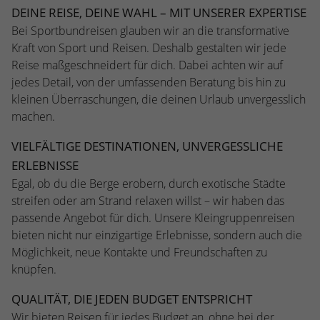
einwandfrei funktioniert.
DEINE REISE, DEINE WAHL – MIT UNSERER EXPERTISE
Bei Sportbundreisen glauben wir an die transformative
Name
cookie_optin
Cookie-Informationen anzeigen
Kraft von Sport und Reisen. Deshalb gestalten wir jede
Anbieter
TYPO3
Reise maßgeschneidert für dich. Dabei achten wir auf
Statistiken
jedes Detail, von der umfassenden Beratung bis hin zu
Diese Gruppe beinhaltet alle Skripte für analytisches Tracking 
Laufzeit
1 Jahr
kleinen Überraschungen, die deinen Urlaub unvergesslich
zugehörige Cookies. Es hilft uns die Nutzererfahrung der Websi
machen.
verbessern.
Zweck
Enthält die gewählten Cookie-Einstellungen.
VIELFÄLTIGE DESTINATIONEN, UNVERGESSLICHE
Name
_ga
Cookie-Informationen anzeigen
ERLEBNISSE
Name
SBW_user
Anbieter
Google Analytics
Egal, ob du die Berge erobern, durch exotische Städte
streifen oder am Strand relaxen willst – wir haben das
Anbieter
TYPO3
Laufzeit
2 Jahre
passende Angebot für dich. Unsere Kleingruppenreisen
Laufzeit
Sitzungsende
bieten nicht nur einzigartige Erlebnisse, sondern auch die
Dieses Cookie wird von Google Analytics
Möglichkeit, neue Kontakte und Freundschaften zu
installiert. Das Cookie wird verwendet, um
Dieses Cookie ist ein Standard-Session-Coo
knüpfen.
Besucher-, Sitzungs- und Kampagnendaten 
von TYPO3. Es speichert im Falle eines Benu
berechnen und die Nutzung der Website für
Zweck
Logins die Session-ID. So kann der eingelog
Zweck
QUALITÄT, DIE JEDEN BUDGET ENTSPRICHT
Analysebericht der Website zu verfolgen. Di
Benutzer wiedererkannt werden und es wir
Wir bieten Reisen für jedes Budget an, ohne bei der
Cookies speichern Informationen anonym u