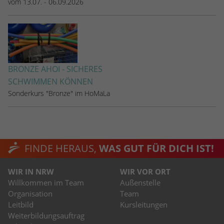
vom 13.07. - 06.09.2026
BRONZE AHOI - SICHERES
SCHWIMMEN KÖNNEN
Sonderkurs "Bronze" im HoMaLa
FINDE HERAUS,
WAS GUT FÜR DICH IST!
WIR IN NRW
WIR VOR ORT
Willkommen im Team
Außenstelle
Organisation
Team
Leitbild
Kursleitungen
Weiterbildungsauftrag