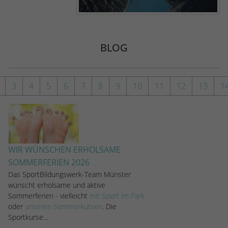
Name
_dc_gtm_UA-53600496-1
Anbieter
Google Analytics
BLOG
Laufzeit
1 Minute
Dieser Cookie identifiziert die Besucher nac
3
4
5
6
7
8
9
10
11
12
13
1
Alter, Geschlecht oder Interessen und nutzt
Zweck
den DoubleClick des Google Tag Manager, 
die gezielte Anzeigenplatzierung zu vereinfa
WIR WÜNSCHEN ERHOLSAME
SOMMERFERIEN 2026
Das SportBildungswerk-Team Münster
wünscht erholsame und aktive
Sommerferien - vielleicht
mit Sport im Park
oder
unseren Sommerkursen
. Die
Sportkurse…